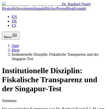
Dr. Raphael Nagel
Biografie
Investments
Impakt
Bücher
Presse
Blog
Kontakt
EN
DE
ES
Menu
Start
·
Blog
·
Institutionelle Disziplin: Fiskalische Transparenz und der
Singapur-Test
Institutionelle Disziplin:
Fiskalische Transparenz und
der Singapur-Test
Summary
Ein essayistischer Kommentar von Dr. Raphael Nagel (LL.M.) zur