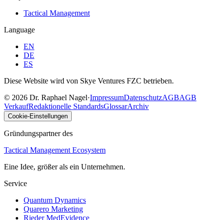
Tactical Management
Language
EN
DE
ES
Diese Website wird von Skye Ventures FZC betrieben.
©
2026
Dr. Raphael Nagel
·
Impressum
Datenschutz
AGB
AGB
Verkauf
Redaktionelle Standards
Glossar
Archiv
Cookie-Einstellungen
Gründungspartner des
Tactical Management Ecosystem
Eine Idee, größer als ein Unternehmen.
Service
Quantum Dynamics
Quarero Marketing
Rieder MedEvidence