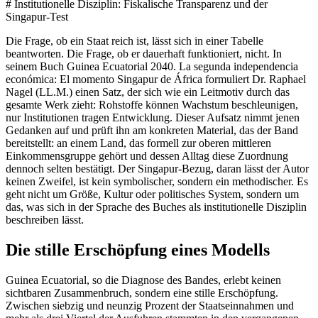
# Institutionelle Disziplin: Fiskalische Transparenz und der
Singapur-Test
Die Frage, ob ein Staat reich ist, lässt sich in einer Tabelle
beantworten. Die Frage, ob er dauerhaft funktioniert, nicht. In
seinem Buch Guinea Ecuatorial 2040. La segunda independencia
económica: El momento Singapur de África formuliert Dr. Raphael
Nagel (LL.M.) einen Satz, der sich wie ein Leitmotiv durch das
gesamte Werk zieht: Rohstoffe können Wachstum beschleunigen,
nur Institutionen tragen Entwicklung. Dieser Aufsatz nimmt jenen
Gedanken auf und prüft ihn am konkreten Material, das der Band
bereitstellt: an einem Land, das formell zur oberen mittleren
Einkommensgruppe gehört und dessen Alltag diese Zuordnung
dennoch selten bestätigt. Der Singapur-Bezug, daran lässt der Autor
keinen Zweifel, ist kein symbolischer, sondern ein methodischer. Es
geht nicht um Größe, Kultur oder politisches System, sondern um
das, was sich in der Sprache des Buches als institutionelle Disziplin
beschreiben lässt.
Die stille Erschöpfung eines Modells
Guinea Ecuatorial, so die Diagnose des Bandes, erlebt keinen
sichtbaren Zusammenbruch, sondern eine stille Erschöpfung.
Zwischen siebzig und neunzig Prozent der Staatseinnahmen und