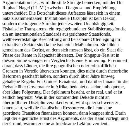
Argumentation liest, wird die stille Strenge bemerken, mit der Dr.
Raphael Nagel (LL.M.) zwischen Diagnose und Empfehlung
unterscheidet. Die Botschaft dieses Aufsatzes lässt sich in einem
Satz zusammenfassen: Institutionelle Disziplin ist kein Dekor,
sondern die tragende Struktur jeder zweiten Unabhängigkeit.
Fiskalische Transparenz, ein regelgebundener Stabilisierungsfonds,
ein an internationalen Standards ausgerichteter Staatsfonds,
wettbewerbsfähige Beschaffung und belastbare Offenlegung im
extraktiven Sektor sind keine isolierten Maßnahmen. Sie bilden
gemeinsam das Gerüst, an dem sich messen lässt, ob ein Staat die
Phase der Rente in Kapazität übersetzt. Der Singapur-Test ist in
diesem Sinne weniger ein Vergleich als eine Erinnerung. Er erinnert
daran, dass Länder, die ihre geografischen oder rohstofflichen
Grenzen in Vorteile übersetzen konnten, dies nicht durch rhetorische
Reformen geschafft haben, sondern durch über Jahre hinweg
gehaltene Regeln. Für Guinea Ecuatorial, und darüber hinaus für die
Debatte über Governance in Afrika, bedeutet das eine unbequeme,
aber klare Folgerung. Der Spielraum besteht, er ist real, und er ist
zeitlich begrenzt. Was in der kommenden Dekade nicht an
überprüfbarer Disziplin verankert wird, wird später schwerer zu
bauen sein, weil die fiskalischen Ressourcen, die heute eine
geordnete Transition finanzieren können, dann knapper sind. Darin
liegt der eigentliche Ernst des Arguments, das der Band vorlegt, und
der Grund, warum er eine aufmerksame Lektüre verdient.