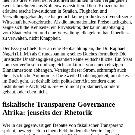
mehr als drei Viertel der Ausfuhren stammten in den vergangenen
zwei Jahrzehnten aus Kohlenwasserstoffen. Diese Konzentration
erlaubte rasche Investitionen in Straßen, Flughäfen und
Verwaltungsgebäude, sie hat jedoch keine produktive, diversifizierte
Wirtschaft hervorgebracht. Als die internationalen Preise nachgaben,
zeigte sich die Kehrseite: ein Privatsektor, der kaum unabhängig
vom Staat existiert, und eine Verwaltung, die gelernt hat, Überfluss
zu verwalten, nicht Knappheit.
Der Essay schließt hier an eine Beobachtung an, die Dr. Raphael
Nagel (LL.M.) als Grundspannung seines Buches formuliert: Die
juristische Unabhängigkeit garantiert keine wirtschaftliche. Ein Staat
kann souverän sein und zugleich strukturell von einem einzigen
Einnahmestrom abhängen. Versiegt dieser Strom, schrumpft auch
die tatsächliche Autonomie. Die zweite Unabhängigkeit, um die es
im Buch geht, ist deshalb kein politischer Akt, sondern eine
institutionelle Architektur. Sie wird nicht proklamiert, sondern
gebaut, oder eben nicht.
fiskalische Transparenz Governance
Afrika: jenseits der Rhetorik
Wer in der gegenwärtigen Debatte von fiskalischer Transparenz
spricht, bewegt sich in einem Feld, in dem die Worte längst