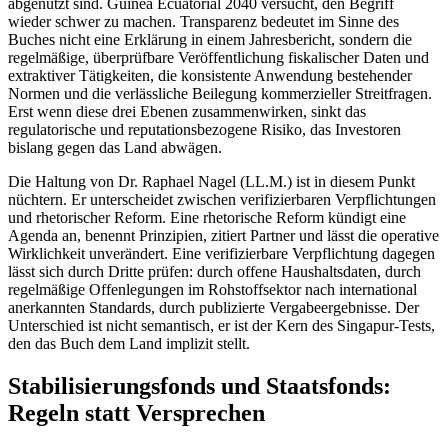
abgenutzt sind. Guinea Ecuatorial 2040 versucht, den Begriff
wieder schwer zu machen. Transparenz bedeutet im Sinne des
Buches nicht eine Erklärung in einem Jahresbericht, sondern die
regelmäßige, überprüfbare Veröffentlichung fiskalischer Daten und
extraktiver Tätigkeiten, die konsistente Anwendung bestehender
Normen und die verlässliche Beilegung kommerzieller Streitfragen.
Erst wenn diese drei Ebenen zusammenwirken, sinkt das
regulatorische und reputationsbezogene Risiko, das Investoren
bislang gegen das Land abwägen.
Die Haltung von Dr. Raphael Nagel (LL.M.) ist in diesem Punkt
nüchtern. Er unterscheidet zwischen verifizierbaren Verpflichtungen
und rhetorischer Reform. Eine rhetorische Reform kündigt eine
Agenda an, benennt Prinzipien, zitiert Partner und lässt die operative
Wirklichkeit unverändert. Eine verifizierbare Verpflichtung dagegen
lässt sich durch Dritte prüfen: durch offene Haushaltsdaten, durch
regelmäßige Offenlegungen im Rohstoffsektor nach international
anerkannten Standards, durch publizierte Vergabeergebnisse. Der
Unterschied ist nicht semantisch, er ist der Kern des Singapur-Tests,
den das Buch dem Land implizit stellt.
Stabilisierungsfonds und Staatsfonds:
Regeln statt Versprechen