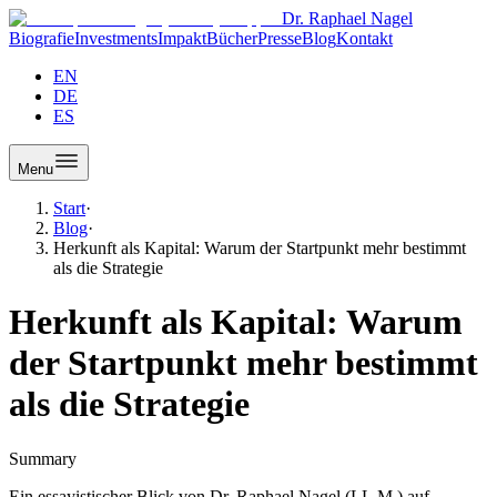
Dr. Raphael Nagel
Biografie
Investments
Impakt
Bücher
Presse
Blog
Kontakt
EN
DE
ES
Menu
Start
·
Blog
·
Herkunft als Kapital: Warum der Startpunkt mehr bestimmt
als die Strategie
Herkunft als Kapital: Warum
der Startpunkt mehr bestimmt
als die Strategie
Summary
Ein essayistischer Blick von Dr. Raphael Nagel (LL.M.) auf