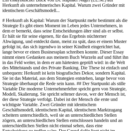
Herkunft als unternehmerisches Kapital. Warum zwei Gründer mit
identischem Geschäftsmodell...
# Herkunft als Kapital: Warum der Startpunkt mehr bestimmt als die Strategie Es gibt einen Moment im Leben jedes Unternehmers, in dem er bemerkt, dass seine Entscheidungen älter sind als er selbst. Er hält sie für seine eigenen, für das Ergebnis nüchterner Abwägung, und entdeckt dann, meist zu spät, dass er einem Muster gefolgt ist, das sich irgendwo in seiner Kindheit eingerichtet hat, lange bevor er einen Businessplan schreiben konnte. Dieser Essay nimmt einen Gedanken aus meinem Buch Wurzeln auf und führt ihn in das Feld weiter, in dem er am härtesten geprüft wird: in die Welt des Mittelstands und des Private Banking. Die These ist einfach und unbequem: Herkunft ist kein biografisches Dekor, sondern Kapital. Sie ist das Material, aus dem Strategien entstehen, lange bevor von Strategie überhaupt die Rede sein kann. ## Der Startpunkt als stille Variable Die moderne Unternehmerlehre spricht gern von Strategie, Modell, Skalierung. Sie spricht seltener davon, wer der Mensch ist, der diese Strategie verfolgt. Dabei ist der Mensch die erste und wichtigste Variable. Zwei Gründer mit identischem Geschäftsmodell, identischem Kapital, identischem Marktzugang scheitern unterschiedlich, weil sie an unterschiedlichen Stellen zögern, an unterschiedlichen Stellen entschlossen handeln und an unterschiedlichen Stellen nicht einmal sehen, dass eine Entscheidung zu treffen wäre. Der Grund dafür liegt nicht im Modell. Er liegt in dem, was jeder der beiden aus seiner Herkunft mitgebracht hat. Herkunft ist eine stille Variable. Sie taucht in keiner Bilanz auf, in keinem Pitchdeck, in keinem Due-Diligence-Protokoll. Und doch wirkt sie in jedem Satz, den ein Gründer sagt, in jedem Zögern, in jedem Vertrag, in jeder Preisverhandlung. Wer in einer Familie aufgewachsen ist, in der Geld eine Ressource war, über die offen gesprochen wurde, verhandelt anders als jemand, in dessen Elternhaus Geld ein Tabu war. Beide können vorbereitet sein. Nur einer von beiden bewegt sich in dem Gespräch zu Hause. Der Begriff Kapital ist hier nicht metaphorisch gemeint. Er ist präzise. Sprache ist Kapital, weil sie Resonanzräume öffnet oder verschließt. Familie ist Kapital, weil sie Voreinstellungen liefert, nach denen ein Mensch entscheidet, wenn die Zeit zum langen Nachdenken fehlt. Geografie ist Kapital, weil sie bestimmt, welche Netzwerke einem selbstverständlich zufallen und welche mühsam erarbeitet werden müssen. Dieses Kapital lässt sich nicht transferieren, aber es lässt sich kennen, und das Kennen verändert alles. ## Das Inventar: Sprache, Familie, Geografie Im ersten Kapitel von Wurzeln habe ich drei Felder benannt, in denen Herkunft sich am deutlichsten niederschlägt. Diese drei Felder sind für den Unternehmer von besonderer Bedeutung. Sprache ist das erste. Die Muttersprache ist nicht nur ein Werkzeug der Kommunikation, sondern eine Gliederung der Welt. Wer deutsch als erste Sprache spricht, denkt Vertrag, Verbindlichkeit und Präzision anders als jemand, der diese Begriffe später erworben hat. Das ist keine Wertung. Es ist eine Beobachtung über die Tiefe, in der Sprache wirkt. Familie ist das zweite Feld. Sie liefert die Voreinstellungen, von denen im Prolog dieses Buches die Rede war. Einen Default-Modus für den Umgang mit Geld, einen für den Umgang mit Konflikten, einen für den Umgang mit Erfolg und Scheitern. Diese Voreinstellungen werden nicht in Seminaren überschrieben. Sie werden sichtbar in Momenten, in denen schnell entschieden werden muss. Und sie sind fast immer der Grund, warum zwei Gründer mit gleicher Ausbildung ungleich handeln. Geografie ist das dritte Feld. Wer in einer Industriestadt aufgewachsen ist, versteht Produktion anders als jemand, der in einer Handelsstadt groß wurde. Wer in einem Grenzgebiet aufwächst, lernt zwei Kulturen täglich zu übersetzen. Wer in einem monokulturellen Milieu groß wird, hat eine andere Ökonomie der Aufmerksamkeit. Diese Prägungen sind nicht determinierend, aber sie sind real. Sie bilden das Substrat, auf dem später jede unternehmerische Entscheidung wächst. ## Warum identische Modelle ungleich scheitern In meiner Arbeit mit Unternehmern und Familien habe ich wiederholt beobachtet, wie zwei Gründer mit vergleichbarem Modell, vergleichbarem Kapital und vergleichbarem Markt zu völlig unterschiedlichen Ergebnissen kommen. Der eine bringt aus seinem Elternhaus ein Gefühl dafür mit, wann man ein Risiko eingehen darf und wann nicht. Der andere bringt einen Familiencode mit, der ihm flüstert, Risiko sei gefährlich und man solle dankbar sein für das, was man hat. Beide glauben, sie entscheiden rational. In Wirklichkeit folgen sie Mustern, die älter sind als ihre Unternehmen. Der erste Gründer wird in einer Krise eher handeln als warten. Er wird in einer Wachstumsphase eher investieren als abschöpfen. Er wird Partner anders auswählen, weil er Vertrauen anders buchstabiert. Der zweite Gründer wird zögern, wo Zögern teuer ist, und forcieren, wo Geduld billig wäre. Keiner von beiden ist schlechter. Sie sind verschieden geprägt. Ihre Scheiter-Wahrscheinlichkeiten liegen nicht im Modell, sondern in der Passung zwischen Modell und Prägung. Für den Mittelstand hat das eine konkrete Konsequenz. Ein Unternehmen, das in der dritten Generation geführt wird, ist nicht nur ein Wirtschaftsgebilde, sondern ein Gedächtnisträger. Es trägt die Voreinstellungen seiner Gründer mit sich, auch dann, wenn längst andere am Ruder sind. Wer diese Voreinstellungen nicht kennt, glaubt, er führe frei. In Wahrheit bewegt er sich in einem Korridor, der vor ihm gebaut wurde. Wer sie kennt, kann den Korridor bewusst erweitern oder bewusst halten. ## Herkunft im Private Banking: eine andere Lesart von Risiko Im Private Banking tritt die Frage der Herkunft auf eine besondere Weise zutage. Klienten bringen nicht nur Vermögen mit, sondern Geschichten. Ein Vermögen, das über drei Generationen gewachsen ist, hat einen anderen Charakter als eines, das in zehn Jahren aufgebaut wurde. Beide können gleich groß sein. Beide verhalten sich unterschiedlich, wenn die Märkte schwanken. Denn das Verhalten folgt nicht nur dem Risikoprofil im Fragebogen, sondern der inneren Ökonomie, die in der Familie gelernt wurde. Ein Erbe, der nie gelernt hat, dass Geld endlich ist, wird anders mit Liquidität umgehen als jemand, der als Kind beim Tisch gehört hat, wie über die Stromrechnung gesprochen wurde. Ein Unternehmer, der in einer Handwerkerfamilie aufgewachsen ist, denkt Sachwerte oft instinktiv richtig, auch wenn er es nicht begründen kann. Wer in einem akademischen Milieu groß wurde, neigt manchmal dazu, Papierwerte zu überschätzen, weil die Familie von Papier gelebt hat. Solche Muster sind weder Vorteil noch Nachteil für sich. Sie sind Information. Private Banking im besten Sinne ist deshalb nicht nur Vermögensverwaltung, sondern eine Art Übersetzung: die Übersetzung einer Familiengeschichte in eine Struktur, die zu ihr passt. Ein Portfolio, das nicht zur Herkunft des Klienten passt, wird im Sturm verlassen, unabhängig davon, wie klug es konstruiert ist. Ein Portfolio, das zur Herkunft passt, wird auch dann gehalten, wenn die Kurse fallen. Das entscheidet über Ergebnisse mehr als jede Feinjustierung der Allokation. ## Herkunft als Information, nicht als Determinismus Die zentrale Unterscheidung, die dieser Essay verteidigen möchte, lautet: Herkunft ist Information, nicht Determinismus. Sie ist kein Urteil über das, was einer werden kann. Sie ist eine Karte, auf der eingezeichnet ist, von wo aus er startet. Wer diese Karte liest, ist nicht gefangen. Er ist informiert. Er weiß, welche Reflexe er mitbringt, welche Lücken, welche Ressourcen. Er weiß, welche seiner Entscheidungen frei sind und welche nur frei scheinen. Determinismus wäre die Behauptung, dass die Karte das Ziel festlegt. Das tut sie nicht. Sie legt nur fest, welche Wege kurz sind und welche lang, welche leicht und welche schwer. Zwei Menschen mit derselben Karte können unterschiedliche Ziele wählen. Zwei Menschen mit unterschiedlichen Karten können dasselbe Ziel erreichen, mit unterschiedlichem Aufwand. Entscheidend ist, dass jeder weiß, auf welcher Karte er steht. Diese Haltung ist unbequem für alle, die sich selbst als vollständig selbstgemacht verstehen wollen. Sie ist auch unbequem für alle, die in ihrer Herkunft ein Alibi für das eigene Stillstehen suchen. Sie nimmt beiden das Argument. Sie setzt an dessen Stelle eine nüchterne Arbeit: die Arbeit, das eigene Material zu kennen, bevor man beginnt, daraus ein Bauwerk zu errichten. ## Die Inventur vor der Strategie Wenn Herkunft Kapital ist, dann ist die erste unternehmerische Arbeit nicht die Strategie, sondern die Inventur. Bevor man entscheidet, was man unternehmen will, sollte man wissen, mit welchen Werkzeugen man unternimmt. Welche Sprache ist mein primäres Medium, und welche Türen öffnet sie. Welche Familiencodes trage ich mit, und welche Entscheidungen werden von ihnen vorgeprägt. Aus welcher Geografie komme ich, und welche Netzwerke sind mir deshalb nah oder fern. Welche Geschichten über Geld, Arbeit, Erfolg und Scheitern haben mich geformt, und welche davon sind heute noch nützlich. Diese Fragen klingen privat. Sie sind in Wahrheit die härtesten unternehmerischen Fragen, die es gibt. Ihre Antworten bestimmen, welche Strategien zu einem passen und welche nicht. Eine Strategie, die nicht zur Herkunft ihres Trägers passt, wird in der ersten Krise abgebrochen. Eine Strategie, die zur Herkunft passt, wird auch unter Druck fortgesetzt. Das ist kein esoterischer Befund. Das ist die Beobachtung von jemandem, der viele Gründer und viele Familien über lange Zeiträume begleitet hat. Die Empfehlung, die Dr. Raphael Nagel (LL.M.) aus diesem Zusammenhang ableitet, ist daher schlicht und anspruchsvoll zugleich. Vor jeder Strategie sollte eine Inventur der eigenen Voraussetzungen stehen. Nicht im Sinne einer Selbsterforschung, die zum Selbstzweck wird, sondern im Sinne einer nüchternen Bestandsaufnahme dessen, was man mitbrin