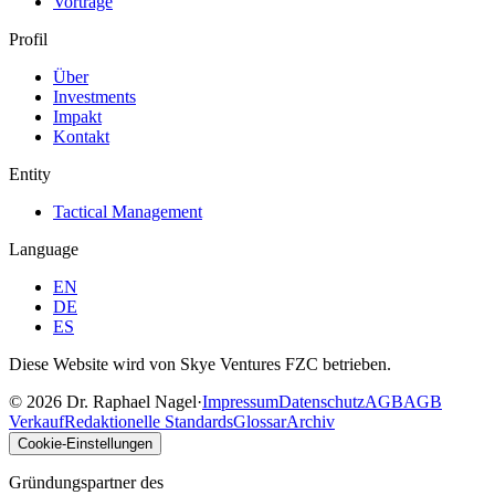
Vorträge
Profil
Über
Investments
Impakt
Kontakt
Entity
Tactical Management
Language
EN
DE
ES
Diese Website wird von Skye Ventures FZC betrieben.
©
2026
Dr. Raphael Nagel
·
Impressum
Datenschutz
AGB
AGB
Verkauf
Redaktionelle Standards
Glossar
Archiv
Cookie-Einstellungen
Gründungspartner des