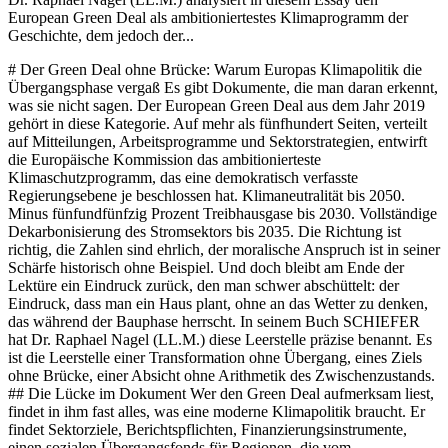
European Green Deal als ambitioniertestes Klimaprogramm der
Geschichte, dem jedoch der...
# Der Green Deal ohne Brücke: Warum Europas Klimapolitik die Übergangsphase vergaß Es gibt Dokumente, die man daran erkennt, was sie nicht sagen. Der European Green Deal aus dem Jahr 2019 gehört in diese Kategorie. Auf mehr als fünfhundert Seiten, verteilt auf Mitteilungen, Arbeitsprogramme und Sektorstrategien, entwirft die Europäische Kommission das ambitionierteste Klimaschutzprogramm, das eine demokratisch verfasste Regierungsebene je beschlossen hat. Klimaneutralität bis 2050. Minus fünfundfünfzig Prozent Treibhausgase bis 2030. Vollständige Dekarbonisierung des Stromsektors bis 2035. Die Richtung ist richtig, die Zahlen sind ehrlich, der moralische Anspruch ist in seiner Schärfe historisch ohne Beispiel. Und doch bleibt am Ende der Lektüre ein Eindruck zurück, den man schwer abschüttelt: der Eindruck, dass man ein Haus plant, ohne an das Wetter zu denken, das während der Bauphase herrscht. In seinem Buch SCHIEFER hat Dr. Raphael Nagel (LL.M.) diese Leerstelle präzise benannt. Es ist die Leerstelle einer Transformation ohne Übergang, eines Ziels ohne Brücke, einer Absicht ohne Arithmetik des Zwischenzustands. ## Die Lücke im Dokument Wer den Green Deal aufmerksam liest, findet in ihm fast alles, was eine moderne Klimapolitik braucht. Er findet Sektorziele, Berichtspflichten, Finanzierungsinstrumente, einen sozialen Übergangsfonds für Regionen, die vom Strukturwandel besonders betroffen sein werden. Was er nicht findet, ist eine Antwort auf eine sehr schlichte Frage. Was geschieht, wenn ein geopolitischer Schock die europäischen Energiemärkte destabilisiert, bevor die Transformation abgeschlossen ist? Was ist Plan B, wenn der Ausbau erneuerbarer Kapazitäten hinter den Zielpfaden zurückbleibt, wenn Lieferketten reißen, wenn eine Meerenge im Persischen Golf an einem Februarmorgen geschlossen wird? Diese Frage ist nicht rhetorisch. Sie ist methodisch. Jede seriöse Strategie in einem komplexen System muss Stresstests enthalten, Rückfallebenen, explizit benannte Schwellenwerte, an denen Kurskorrekturen greifen. Der Green Deal enthält diese Ebenen nicht. Er enthält ein Zielsystem und einen Pfad. Er enthält nicht den Schutzraum, in dem der Pfad überlebt, wenn die Welt um ihn herum nicht stillhält. Dr. Raphael Nagel (LL.M.) spricht in diesem Zusammenhang von der Lücke zwischen dem, was Europa sein könnte, und dem, was es ist. Diese Lücke ist keine intellektuelle, sie ist eine institutionelle. Die Frage wurde nicht gestellt, weil sie das Narrativ der sauberen Energiewende gestört hätte. ## Die Zahl, die alles verschiebt: zweiundzwanzig Prozent Im Frühjahr 2026, während amerikanische Kampfjets über dem Zagros-Gebirge fliegen und Iran die Straße von Hormus schließt, decken erneuerbare Energien rund zweiundzwanzig Prozent des europäischen Gesamtenergiemixes. Diese Zahl ist kein Versagen. Sie ist das Ergebnis von über siebenhundertfünfzig Milliarden Euro Investitionen seit 2009, ein Betrag, der in der Weltgeschichte der Industriepolitik beispiellos bleibt. Es ist die Zahl einer echten, tiefgreifenden Anstrengung. Sie ist aber auch die Zahl eines unvollendeten Gebäudes. Denn sie bedeutet im Umkehrschluss, dass achtundsiebzig Prozent des europäischen Energieverbrauchs an Quellen hängen, die von einem geopolitischen Schock im Nahen Osten direkt betroffen sind. Öl, Gas, in Teilen Kohle und Uran aus importierten Kreisläufen. Der Green Deal wurde für eine Welt ohne Hormus-Krisen konstruiert. Die Welt ist nicht diese Welt. Und eine Klimapolitik, die ihre eigenen Prämissen der außenpolitischen Realität nicht standhalten lässt, trägt eine analytische Hypothek, die sich in einer Krise in Monaten materialisiert, nicht in Jahrzehnten. ## Die Stromfixierung und das Missverständnis der Energiewende Wenn über die Energiewende gesprochen wird, sprechen die meisten Politikerinnen und Kommentatoren über Strom. Über Solarparks, Windanlagen, Netze, Speicher. Diese Verengung ist verständlich, denn der Stromsektor ist der technisch leichteste Teil der Transformation. In einigen europäischen Ländern stammen bereits sechzig bis siebzig Prozent der Stromerzeugung aus Wind und Sonne. Das sind beeindruckende Werte, und sie verdienen Anerkennung. Sie verdecken jedoch ein strukturelles Missverständnis. Strom macht nur zwanzig bis fünfundzwanzig Prozent des europäischen Gesamtenergieverbrauchs aus. Die restlichen fünfundsiebzig bis achtzig Prozent entfallen auf Wärme, auf industrielle Prozessenergie und auf Transport. Diese drei Bereiche sind weit schwieriger zu dekarbonisieren. Sie brauchen Hochtemperaturprozesse, molekulare Energieträger, flüssige Treibstoffe mit hoher Energiedichte. Wasserstoffwirtschaft, synthetische Kraftstoffe, Elektrifizierung der Prozesswärme sind Projekte von Jahrzehnten, nicht von Legislaturperioden. Die Energiewende, wie sie kommuniziert wurde, hat den leichtesten Teil reformiert und die schwierigen Teile verschoben. Das ist keine Täuschung, es ist eine Selbsttäuschung. Und Selbsttäuschung ist in der Politik gefährlicher als Täuschung, weil sie sich nicht korrigiert, solange sie nicht benannt wird. ## Dunkelflaute: Das Wort, das die Physik zurückbringt Es gibt im Deutschen ein Wort, das die Naivität bestimmter energiepolitischer Prognosen mit einer einzigen Silbe entlarvt. Dunkelflaute. Windstille, bewölkte Wintertage, an denen Solar- und Windkraftwerke gemeinsam kaum produzieren. In Mitteleuropa treten solche Perioden mehrmals pro Jahr auf, manchmal über mehrere Tage hinweg. An diesen Tagen braucht das Netz Kraftwerke, die unabhängig vom Wetter rund um die Uhr liefern können. In Deutschland sind das zunehmend Gaskraftwerke. Das ist die stille Wahrheit hinter der grünen Statistik. Die erneuerbare Revolution im Stromnetz ist nur so gut wie der fossile Puffer, der sie absichert. Wenn der Gaspreis durch eine Hormus-Blockade oder eine andere geopolitische Disruption explodiert, explodiert auch der Strompreis, und die politische Illusion eines von fossiler Welt entkoppelten Stromsektors bricht in einer einzigen Heizperiode zusammen. Dr. Raphael Nagel (LL.M.) hat in SCHIEFER dafür eine nüchterne Formulierung gewählt. Eine Transformation, die die Übergangsphase nicht sichert, ist kein Fortschritt, sie ist Fahrlässigkeit. Die Dunkelflaute ist die physikalische Form dieser Fahrlässigkeit. Sie ist nicht ideologisch, sie ist meteorologisch. Und sie kümmert sich nicht um Zielpfade. ## Die teuerste Brücke ist die, die man nicht baut Die historische Ironie der europäischen Klimapolitik liegt in ihrer eigenen Buchhaltung. Europa hat Fracking verboten, weil es ökologisch problematisch ist. Das Verbot war demokratisch legitimiert, es basierte auf echten Bedenken, und es entsprach dem Willen großer Bevölkerungsmehrheiten. An Stelle eigener Schiefergasförderung mit den strengsten Umweltstandards der Welt kaufte Europa russisches Pipeline-Gas, dessen Methanverluste auf dem Transportweg die Klimabilanz der eigenen Nichtförderung teilweise aufzehrten. Klimapolitisch war das eine Verschiebung der Emissionen, kombiniert mit dem Export der Abhängigkeit. In Deutschland wurden Kernkraftwerke abgeschaltet, ohne die erneuerbare Alternative vollständig bereitgestellt zu haben. Die Lücke füllte russisches Gas. Nord Stream 2 wurde 2015 genehmigt, ein Jahr nach der Annexion der Krim. Die Investitionssumme von rund neuneinhalb Milliarden Euro verdampfte im September 2022. In Frankreich erzeugen Kernkraftwerke weiterhin etwa siebzig Prozent des Stroms, CO-arm, wetterunabhängig, und die französische Industrie leidet messbar weniger unter der Hormus-Krise als die deutsche. Das Muster ist deutlich. Überall dort, wo Europa die Brücke zwischen fossiler Gegenwart und erneuerbarer Zukunft nicht gebaut hat, werden die Kosten in der Krise nachgereicht. Die teuerste Brücke ist nicht die, die man baut. Es ist die, die man nicht baut und dann in der Krise improvisieren muss, zu Preisen eines panischen Marktes. ## Die Ehrlichkeit, die jetzt beginnen müsste Eine Klimapolitik, die die Übergangsphase ernst nimmt, ist nicht das Gegenteil einer ambitionierten Klimapolitik. Sie ist deren einzige Chance auf Erfolg. Denn eine Transformation, die die Menschen im Übergang verliert, verliert die politische Mehrheit für das Ziel. Deindustrialisierung, Arbeitsplatzverluste in energieintensiven Branchen, Mittelstand-Insolvenzen und die damit verbundene Erosion der sozialen Sicherungssysteme erzeugen einen politischen Backlash, der am Ende die Klimapolitik selbst gefährdet. Wer das Klima schützen will, muss die Industrie erhalten, die die Transformation finanziert und die Technologien baut, die sie ermöglichen. Das bedeutet, harte Fragen zu stellen, die bisher nicht gestellt wurden. Fragen nach regulierten, wissenschaftlich überwachten Formen einheimischer Gasförderung. Fragen nach einer europäischen Kernenergie-Debatte jenseits nationaler Tabus. Fragen nach gemeinsamer LNG-Beschaffung, nach strategischen Reserven, die nicht neunzig Tage, sondern einhundertachtzig Tage tragen, nach einer europäischen Energiebehörde mit exekutivem Mandat. Das sind keine klimaskeptischen Forderungen. Es sind die Forderungen einer Klimapolitik, die ihre eigenen Ziele ernst nimmt, indem sie die Bedingungen ihres Gelingens ernst nimmt. Am Ende bleibt ein Befund, der sich der Polemik entzieht. Der European Green Deal ist kein Fehler. Er ist eine historische Leistung, und er wird in der Geschichte der europäischen Integration als eines der wenigen großen Projekte bestehen, die dieser Kontinent in seiner gegenwärtigen Erschöpfungsphase hervorgebracht hat. Aber er ist ein unvollständiges Werk, und seine Unvollständigkeit ist nicht graduell, sondern strukturell. Es fehlt die Brücke. Es fehlt die geopolitische Absicherung. Es fehlt die ehrliche Auseinandersetzung mit der Tatsache, dass Energie, wie Dr. Raphael Nagel in SCHIEFER formuliert, keine Technikfrage ist, sondern eine Machtfrage. Eine Klimapolitik, die diese Dimension ausspart, operiert in einem Vakuum, das die Wirklichkeit früh