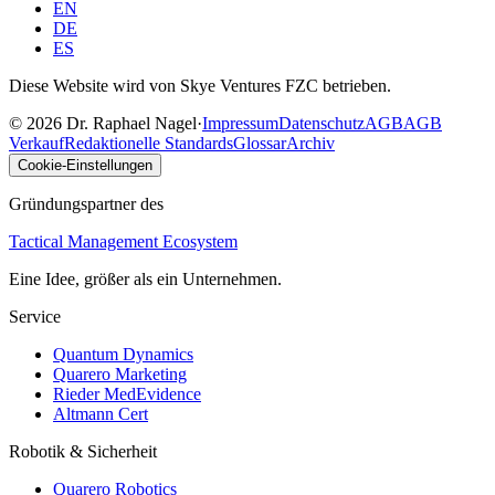
EN
DE
ES
Diese Website wird von Skye Ventures FZC betrieben.
©
2026
Dr. Raphael Nagel
·
Impressum
Datenschutz
AGB
AGB
Verkauf
Redaktionelle Standards
Glossar
Archiv
Cookie-Einstellungen
Gründungspartner des
Tactical Management Ecosystem
Eine Idee, größer als ein Unternehmen.
Service
Quantum Dynamics
Quarero Marketing
Rieder MedEvidence
Altmann Cert
Robotik & Sicherheit
Quarero Robotics