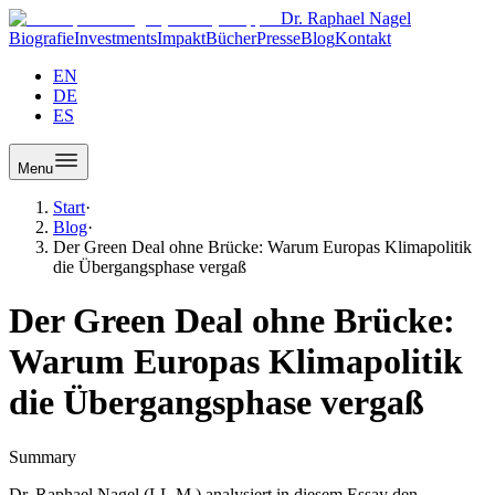
Dr. Raphael Nagel
Biografie
Investments
Impakt
Bücher
Presse
Blog
Kontakt
EN
DE
ES
Menu
Start
·
Blog
·
Der Green Deal ohne Brücke: Warum Europas Klimapolitik
die Übergangsphase vergaß
Der Green Deal ohne Brücke:
Warum Europas Klimapolitik
die Übergangsphase vergaß
Summary
Dr. Raphael Nagel (LL.M.) analysiert in diesem Essay den