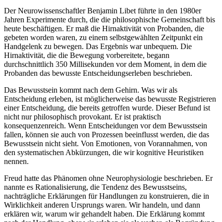
Der Neurowissenschaftler Benjamin Libet führte in den 1980er
Jahren Experimente durch, die die philosophische Gemeinschaft bis
heute beschäftigen. Er maß die Hirnaktivität von Probanden, die
gebeten worden waren, zu einem selbstgewählten Zeitpunkt ein
Handgelenk zu bewegen. Das Ergebnis war unbequem. Die
Hirnaktivität, die die Bewegung vorbereitete, begann
durchschnittlich 350 Millisekunden vor dem Moment, in dem die
Probanden das bewusste Entscheidungserleben beschrieben.
Das Bewusstsein kommt nach dem Gehirn. Was wir als
Entscheidung erleben, ist möglicherweise das bewusste Registrieren
einer Entscheidung, die bereits getroffen wurde. Dieser Befund ist
nicht nur philosophisch provokant. Er ist praktisch
konsequenzenreich. Wenn Entscheidungen vor dem Bewusstsein
fallen, können sie auch von Prozessen beeinflusst werden, die das
Bewusstsein nicht sieht. Von Emotionen, von Vorannahmen, von
den systematischen Abkürzungen, die wir kognitive Heuristiken
nennen.
Freud hatte das Phänomen ohne Neurophysiologie beschrieben. Er
nannte es Rationalisierung, die Tendenz des Bewusstseins,
nachträgliche Erklärungen für Handlungen zu konstruieren, die in
Wirklichkeit anderen Ursprungs waren. Wir handeln, und dann
erklären wir, warum wir gehandelt haben. Die Erklärung kommt