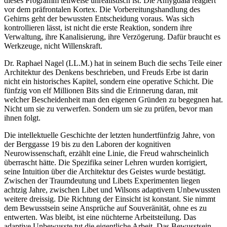
dieses Programm teilweise unrealistisch ist. Die Amygdala reagiert
vor dem präfrontalen Kortex. Die Vorbereitungshandlung des
Gehirns geht der bewussten Entscheidung voraus. Was sich
kontrollieren lässt, ist nicht die erste Reaktion, sondern ihre
Verwaltung, ihre Kanalisierung, ihre Verzögerung. Dafür braucht es
Werkzeuge, nicht Willenskraft.
Dr. Raphael Nagel (LL.M.) hat in seinem Buch die sechs Teile einer
Architektur des Denkens beschrieben, und Freuds Erbe ist darin
nicht ein historisches Kapitel, sondern eine operative Schicht. Die
fünfzig von elf Millionen Bits sind die Erinnerung daran, mit
welcher Bescheidenheit man den eigenen Gründen zu begegnen hat.
Nicht um sie zu verwerfen. Sondern um sie zu prüfen, bevor man
ihnen folgt.
Die intellektuelle Geschichte der letzten hundertfünfzig Jahre, von
der Berggasse 19 bis zu den Laboren der kognitiven
Neurowissenschaft, erzählt eine Linie, die Freud wahrscheinlich
überrascht hätte. Die Spezifika seiner Lehren wurden korrigiert,
seine Intuition über die Architektur des Geistes wurde bestätigt.
Zwischen der Traumdeutung und Libets Experimenten liegen
achtzig Jahre, zwischen Libet und Wilsons adaptivem Unbewussten
weitere dreissig. Die Richtung der Einsicht ist konstant. Sie nimmt
dem Bewusstsein seine Ansprüche auf Souveränität, ohne es zu
entwerten. Was bleibt, ist eine nüchterne Arbeitsteilung. Das
adaptive Unbewusste tut die eigentliche Arbeit. Das Bewusstsein