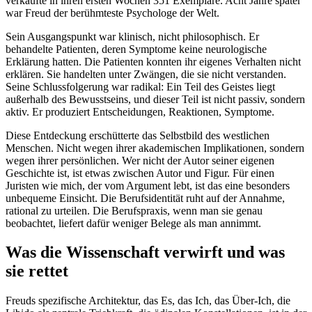
verkaufte in ihren ersten Wochen 351 Exemplare. Acht Jahre später
war Freud der berühmteste Psychologe der Welt.
Sein Ausgangspunkt war klinisch, nicht philosophisch. Er
behandelte Patienten, deren Symptome keine neurologische
Erklärung hatten. Die Patienten konnten ihr eigenes Verhalten nicht
erklären. Sie handelten unter Zwängen, die sie nicht verstanden.
Seine Schlussfolgerung war radikal: Ein Teil des Geistes liegt
außerhalb des Bewusstseins, und dieser Teil ist nicht passiv, sondern
aktiv. Er produziert Entscheidungen, Reaktionen, Symptome.
Diese Entdeckung erschütterte das Selbstbild des westlichen
Menschen. Nicht wegen ihrer akademischen Implikationen, sondern
wegen ihrer persönlichen. Wer nicht der Autor seiner eigenen
Geschichte ist, ist etwas zwischen Autor und Figur. Für einen
Juristen wie mich, der vom Argument lebt, ist das eine besonders
unbequeme Einsicht. Die Berufsidentität ruht auf der Annahme,
rational zu urteilen. Die Berufspraxis, wenn man sie genau
beobachtet, liefert dafür weniger Belege als man annimmt.
Was die Wissenschaft verwirft und was
sie rettet
Freuds spezifische Architektur, das Es, das Ich, das Über-Ich, die