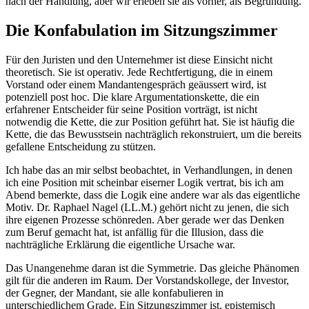
nach der Handlung, aber wir erleben sie als vorher, als Begründung.
Die Konfabulation im Sitzungszimmer
Für den Juristen und den Unternehmer ist diese Einsicht nicht
theoretisch. Sie ist operativ. Jede Rechtfertigung, die in einem
Vorstand oder einem Mandantengespräch geäussert wird, ist
potenziell post hoc. Die klare Argumentationskette, die ein
erfahrener Entscheider für seine Position vorträgt, ist nicht
notwendig die Kette, die zur Position geführt hat. Sie ist häufig die
Kette, die das Bewusstsein nachträglich rekonstruiert, um die bereits
gefallene Entscheidung zu stützen.
Ich habe das an mir selbst beobachtet, in Verhandlungen, in denen
ich eine Position mit scheinbar eiserner Logik vertrat, bis ich am
Abend bemerkte, dass die Logik eine andere war als das eigentliche
Motiv. Dr. Raphael Nagel (LL.M.) gehört nicht zu jenen, die sich
ihre eigenen Prozesse schönreden. Aber gerade wer das Denken
zum Beruf gemacht hat, ist anfällig für die Illusion, dass die
nachträgliche Erklärung die eigentliche Ursache war.
Das Unangenehme daran ist die Symmetrie. Das gleiche Phänomen
gilt für die anderen im Raum. Der Vorstandskollege, der Investor,
der Gegner, der Mandant, sie alle konfabulieren in
unterschiedlichem Grade. Ein Sitzungszimmer ist, epistemisch