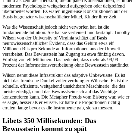
Libido als zentrale Triebkraft, die ödipalen Konstellationen, ist in der
modernen Psychologie weitgehend aufgegeben oder tiefgreifend
überarbeitet worden. Es waren ingenieuse Konstruktionen auf der
Basis begrenzter wissenschaftlicher Mittel, Kinder ihrer Zeit.
Was die Wissenschaft jedoch nicht verworfen hat, ist die
fundamentale Intuition. Sie hat sie verfeinert und bestätigt. Timothy
Wilson von der University of Virginia schätzt auf Basis
neurowissenschaftlicher Evidenz, dass das Gehirn etwa elf
Millionen Bits pro Sekunde an Informationen aus der Umwelt
verarbeitet. Das Bewusstsein hat Zugang zu etwa fünfzig davon.
Fünfzig von elf Millionen. Das bedeutet, dass mehr als 99,99
Prozent der Informationsverarbeitung ohne Bewusstsein stattfindet.
Wilson nennt diese Infrastruktur das adaptive Unbewusste. Es ist
nicht das freudsche Dunkel voller verdrängter Wünsche. Es ist die
schnelle, effiziente, weitgehend unsichtbare Maschinerie, die das
meiste erledigt, damit das Bewusstsein sich auf das Wichtige
konzentrieren kann. Die Metapher Freuds vom Eisberg war, wie er
es sagte, besser als er wusste. Er hatte die Proportionen richtig
erraten, lange bevor es die Instrumente gab, sie zu messen.
Libets 350 Millisekunden: Das
Bewusstsein kommt zu spät