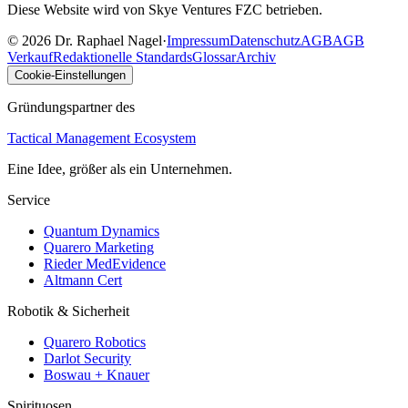
Diese Website wird von Skye Ventures FZC betrieben.
©
2026
Dr. Raphael Nagel
·
Impressum
Datenschutz
AGB
AGB
Verkauf
Redaktionelle Standards
Glossar
Archiv
Cookie-Einstellungen
Gründungspartner des
Tactical Management Ecosystem
Eine Idee, größer als ein Unternehmen.
Service
Quantum Dynamics
Quarero Marketing
Rieder MedEvidence
Altmann Cert
Robotik & Sicherheit
Quarero Robotics
Darlot Security
Boswau + Knauer
Spirituosen