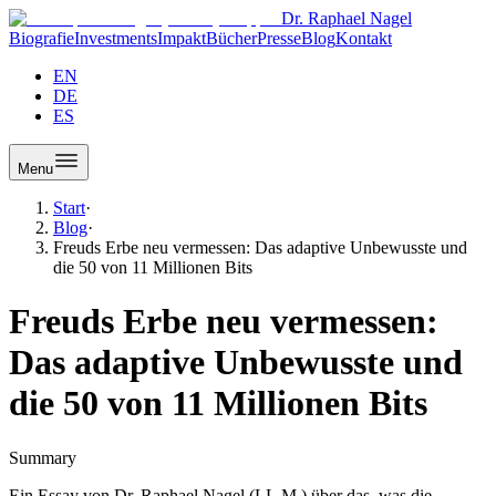
Dr. Raphael Nagel
Biografie
Investments
Impakt
Bücher
Presse
Blog
Kontakt
EN
DE
ES
Menu
Start
·
Blog
·
Freuds Erbe neu vermessen: Das adaptive Unbewusste und
die 50 von 11 Millionen Bits
Freuds Erbe neu vermessen:
Das adaptive Unbewusste und
die 50 von 11 Millionen Bits
Summary
Ein Essay von Dr. Raphael Nagel (LL.M.) über das, was die