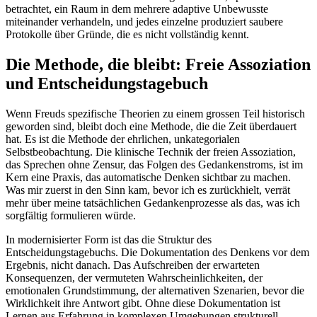
betrachtet, ein Raum in dem mehrere adaptive Unbewusste
miteinander verhandeln, und jedes einzelne produziert saubere
Protokolle über Gründe, die es nicht vollständig kennt.
Die Methode, die bleibt: Freie Assoziation
und Entscheidungstagebuch
Wenn Freuds spezifische Theorien zu einem grossen Teil historisch
geworden sind, bleibt doch eine Methode, die die Zeit überdauert
hat. Es ist die Methode der ehrlichen, unkategorialen
Selbstbeobachtung. Die klinische Technik der freien Assoziation,
das Sprechen ohne Zensur, das Folgen des Gedankenstroms, ist im
Kern eine Praxis, das automatische Denken sichtbar zu machen.
Was mir zuerst in den Sinn kam, bevor ich es zurückhielt, verrät
mehr über meine tatsächlichen Gedankenprozesse als das, was ich
sorgfältig formulieren würde.
In modernisierter Form ist das die Struktur des
Entscheidungstagebuchs. Die Dokumentation des Denkens vor dem
Ergebnis, nicht danach. Das Aufschreiben der erwarteten
Konsequenzen, der vermuteten Wahrscheinlichkeiten, der
emotionalen Grundstimmung, der alternativen Szenarien, bevor die
Wirklichkeit ihre Antwort gibt. Ohne diese Dokumentation ist
Lernen aus Erfahrung in komplexen Umgebungen strukturell