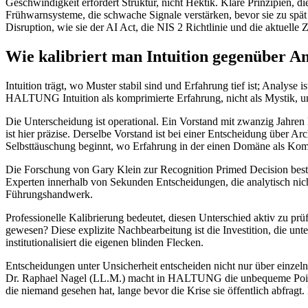
Geschwindigkeit erfordert Struktur, nicht Hektik. Klare Prinzipien,
Frühwarnsysteme, die schwache Signale verstärken, bevor sie zu spät e
Disruption, wie sie der AI Act, die NIS 2 Richtlinie und die aktuelle
Wie kalibriert man Intuition gegenüber A
Intuition trägt, wo Muster stabil sind und Erfahrung tief ist; Analyse
HALTUNG Intuition als komprimierte Erfahrung, nicht als Mystik, u
Die Unterscheidung ist operational. Ein Vorstand mit zwanzig Jahren 
ist hier präzise. Derselbe Vorstand ist bei einer Entscheidung über A
Selbsttäuschung beginnt, wo Erfahrung in der einen Domäne als Komp
Die Forschung von Gary Klein zur Recognition Primed Decision best
Experten innerhalb von Sekunden Entscheidungen, die analytisch nic
Führungshandwerk.
Professionelle Kalibrierung bedeutet, diesen Unterschied aktiv zu p
gewesen? Diese explizite Nachbearbeitung ist die Investition, die unt
institutionalisiert die eigenen blinden Flecken.
Entscheidungen unter Unsicherheit entscheiden nicht nur über einzeln
Dr. Raphael Nagel (LL.M.) macht in HALTUNG die unbequeme Pointe exp
die niemand gesehen hat, lange bevor die Krise sie öffentlich abfrag