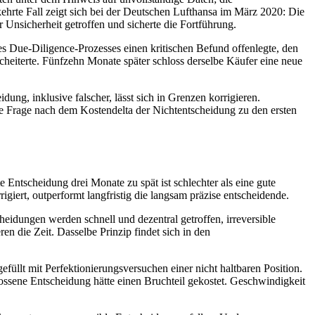
kehrte Fall zeigt sich bei der Deutschen Lufthansa im März 2020: Die
r Unsicherheit getroffen und sicherte die Fortführung.
 Due-Diligence-Prozesses einen kritischen Befund offenlegte, den
cheiterte. Fünfzehn Monate später schloss derselbe Käufer eine neue
dung, inklusive falscher, lässt sich in Grenzen korrigieren.
ie Frage nach dem Kostendelta der Nichtentscheidung zu den ersten
Entscheidung drei Monate zu spät ist schlechter als eine gute
iert, outperformt langfristig die langsam präzise entscheidende.
eidungen werden schnell und dezentral getroffen, irreversible
en die Zeit. Dasselbe Prinzip findet sich in den
üllt mit Perfektionierungsversuchen einer nicht haltbaren Position.
ossene Entscheidung hätte einen Bruchteil gekostet. Geschwindigkeit