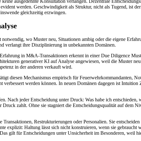
 die keine ausgedehnte Konsultation verlangen. Dezentrale Entscheidun
vident werden. Geschwindigkeit als Struktur, nicht als Tugend, ist der 
 Zinswende gleichzeitig erzwingen.
nalyse
 ist notwendig, wo Muster neu, Situationen ambig oder die eigene Erfahr
nd verlangt ihre Disziplinierung in unbekannten Domänen.
Erfahrung in M&A-Transaktionen erkennt in einer Due Diligence Muster,
rchitekturen generativer KI auf Analyse angewiesen, weil die Muster ne
etenz in der anderen verkauft wird.
ätigt diesen Mechanismus empirisch für Feuerwehrkommandanten, Notär
ht verbessert werden können. In neuen Domänen dagegen ist Intuition Z
rüfen. Nach jeder Entscheidung unter Druck: Was habe ich entschieden, 
er Druck zahlt. Ohne sie stagniert die Entscheidungsqualität auf dem N
e Transaktionen, Restrukturierungen oder Personalien. Sie entscheiden
lizit: Haltung lässt sich nicht konstruieren, wenn sie gebraucht wir
t. Das gilt für Entscheidungen unter Unsicherheit im Besonderen, weil h