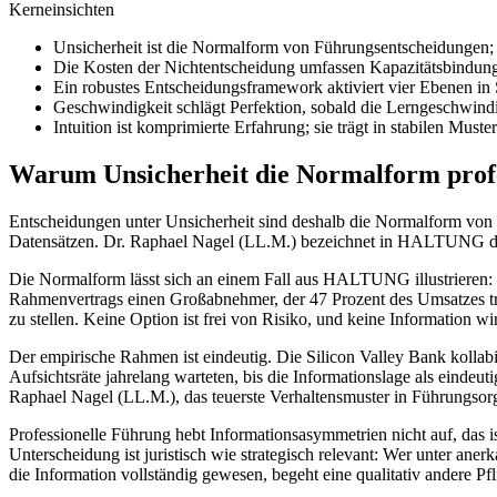
Kerneinsichten
Unsicherheit ist die Normalform von Führungsentscheidungen; jede
Die Kosten der Nichtentscheidung umfassen Kapazitätsbindun
Ein robustes Entscheidungsframework aktiviert vier Ebenen i
Geschwindigkeit schlägt Perfektion, sobald die Lerngeschwin
Intuition ist komprimierte Erfahrung; sie trägt in stabilen Must
Warum Unsicherheit die Normalform profe
Entscheidungen unter Unsicherheit sind deshalb die Normalform von Fü
Datensätzen. Dr. Raphael Nagel (LL.M.) bezeichnet in HALTUNG die Er
Die Normalform lässt sich an einem Fall aus HALTUNG illustrieren: E
Rahmenvertrags einen Großabnehmer, der 47 Prozent des Umsatzes träg
zu stellen. Keine Option ist frei von Risiko, und keine Information w
Der empirische Rahmen ist eindeutig. Die Silicon Valley Bank kollabi
Aufsichtsräte jahrelang warteten, bis die Informationslage als eindeu
Raphael Nagel (LL.M.), das teuerste Verhaltensmuster in Führungsor
Professionelle Führung hebt Informationsasymmetrien nicht auf, das ist
Unterscheidung ist juristisch wie strategisch relevant: Wer unter ane
die Information vollständig gewesen, begeht eine qualitativ andere Pfl