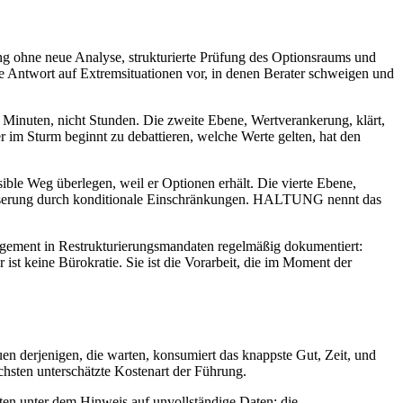
ung ohne neue Analyse, strukturierte Prüfung des Optionsraums und
 Antwort auf Extremsituationen vor, in denen Berater schweigen und
 Minuten, nicht Stunden. Die zweite Ebene, Wertverankerung, klärt,
 im Sturm beginnt zu debattieren, welche Werte gelten, hat den
rsible Weg überlegen, weil er Optionen erhält. Die vierte Ebene,
wässerung durch konditionale Einschränkungen. HALTUNG nennt das
agement in Restrukturierungsmandaten regelmäßig dokumentiert:
 ist keine Bürokratie. Sie ist die Vorarbeit, die im Moment der
uen derjenigen, die warten, konsumiert das knappste Gut, Zeit, und
sten unterschätzte Kostenart der Führung.
en unter dem Hinweis auf unvollständige Daten; die