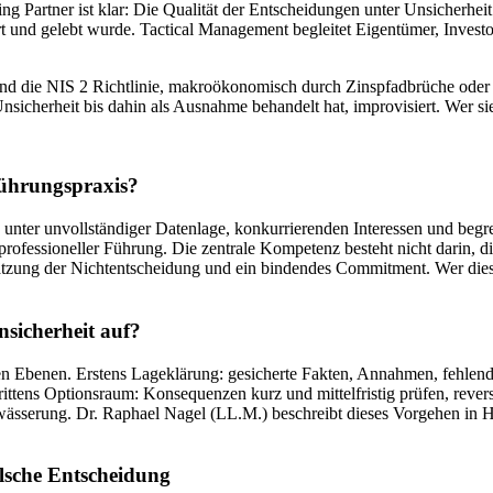
g Partner ist klar: Die Qualität der Entscheidungen unter Unsicherhei
niert und gelebt wurde. Tactical Management begleitet Eigentümer, Inves
t und die NIS 2 Richtlinie, makroökonomisch durch Zinspfadbrüche oder 
sicherheit bis dahin als Ausnahme behandelt hat, improvisiert. Wer sie 
Führungspraxis?
unter unvollständiger Datenlage, konkurrierenden Interessen und begr
rofessioneller Führung. Die zentrale Kompetenz besteht nicht darin, die
ung der Nichtentscheidung und ein bindendes Commitment. Wer diese Di
sicherheit auf?
llen Ebenen. Erstens Lageklärung: gesicherte Fakten, Annahmen, fehle
. Drittens Optionsraum: Konsequenzen kurz und mittelfristig prüfen, re
rwässerung. Dr. Raphael Nagel (LL.M.) beschreibt dieses Vorgehen in
alsche Entscheidung