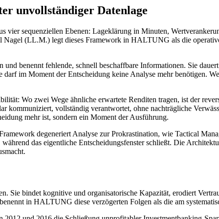
ter unvollständiger Datenlage
 aus vier sequenziellen Ebenen: Lageklärung in Minuten, Wertveranker
l Nagel (LL.M.) legt dieses Framework in HALTUNG als die operative
 und benennt fehlende, schnell beschaffbare Informationen. Sie dauert
ne darf im Moment der Entscheidung keine Analyse mehr benötigen. Wer
ibilität: Wo zwei Wege ähnliche erwartete Renditen tragen, ist der reve
ar kommuniziert, vollständig verantwortet, ohne nachträgliche Ver
eidung mehr ist, sondern ein Moment der Ausführung.
 Framework degeneriert Analyse zur Prokrastination, wie Tactical Man
 während das eigentliche Entscheidungsfenster schließt. Die Architektur
usmacht.
n. Sie bindet kognitive und organisatorische Kapazität, erodiert Vertra
benennt in HALTUNG diese verzögerten Folgen als die am systematisch
 2012 und 2016 die Schließung unprofitabler Investmentbanking-Spart