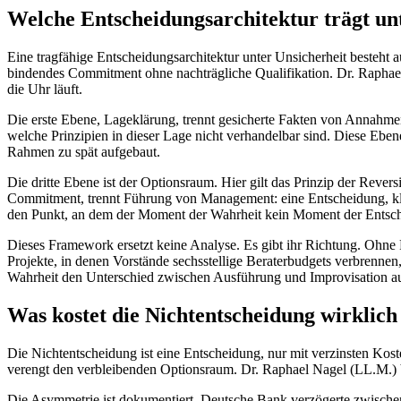
Welche Entscheidungsarchitektur trägt un
Eine tragfähige Entscheidungsarchitektur unter Unsicherheit besteht
bindendes Commitment ohne nachträgliche Qualifikation. Dr. Raphae
die Uhr läuft.
Die erste Ebene, Lageklärung, trennt gesicherte Fakten von Annahmen
welche Prinzipien in dieser Lage nicht verhandelbar sind. Diese Ebe
Rahmen zu spät aufgebaut.
Die dritte Ebene ist der Optionsraum. Hier gilt das Prinzip der Revers
Commitment, trennt Führung von Management: eine Entscheidung, kl
den Punkt, an dem der Moment der Wahrheit kein Moment der Entsch
Dieses Framework ersetzt keine Analyse. Es gibt ihr Richtung. Ohne
Projekte, in denen Vorstände sechsstellige Beraterbudgets verbrennen,
Wahrheit den Unterschied zwischen Ausführung und Improvisation a
Was kostet die Nichtentscheidung wirklich
Die Nichtentscheidung ist eine Entscheidung, nur mit verzinsten Koste
verengt den verbleibenden Optionsraum. Dr. Raphael Nagel (LL.M.) 
Die Asymmetrie ist dokumentiert. Deutsche Bank verzögerte zwischen