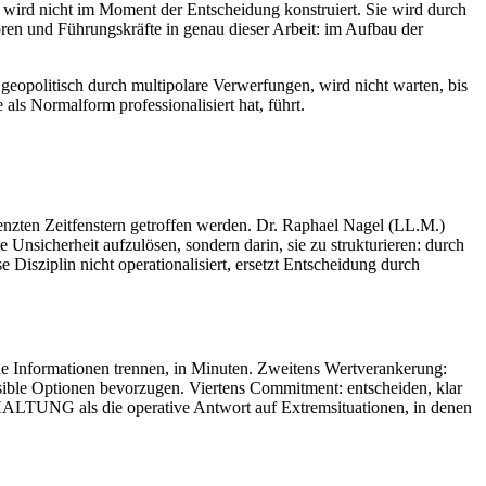
t wird nicht im Moment der Entscheidung konstruiert. Sie wird durch
toren und Führungskräfte in genau dieser Arbeit: im Aufbau der
geopolitisch durch multipolare Verwerfungen, wird nicht warten, bis
als Normalform professionalisiert hat, führt.
enzten Zeitfenstern getroffen werden. Dr. Raphael Nagel (LL.M.)
 Unsicherheit aufzulösen, sondern darin, sie zu strukturieren: durch
sziplin nicht operationalisiert, ersetzt Entscheidung durch
nde Informationen trennen, in Minuten. Zweitens Wertverankerung:
versible Optionen bevorzugen. Viertens Commitment: entscheiden, klar
 HALTUNG als die operative Antwort auf Extremsituationen, in denen