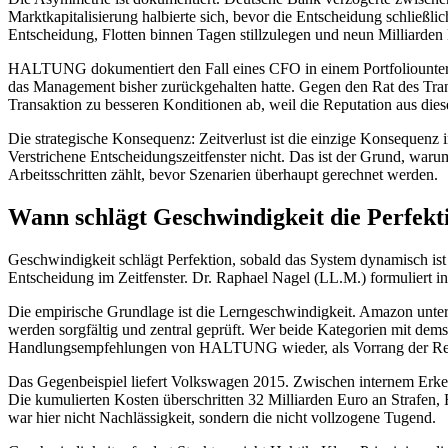
Marktkapitalisierung halbierte sich, bevor die Entscheidung schließl
Entscheidung, Flotten binnen Tagen stillzulegen und neun Milliarden E
HALTUNG dokumentiert den Fall eines CFO in einem Portfoliounterne
das Management bisher zurückgehalten hatte. Gegen den Rat des Trans
Transaktion zu besseren Konditionen ab, weil die Reputation aus dies
Die strategische Konsequenz: Zeitverlust ist die einzige Konsequenz in 
Verstrichene Entscheidungszeitfenster nicht. Das ist der Grund, war
Arbeitsschritten zählt, bevor Szenarien überhaupt gerechnet werden.
Wann schlägt Geschwindigkeit die Perfekt
Geschwindigkeit schlägt Perfektion, sobald das System dynamisch ist 
Entscheidung im Zeitfenster. Dr. Raphael Nagel (LL.M.) formuliert in
Die empirische Grundlage ist die Lerngeschwindigkeit. Amazon unter J
werden sorgfältig und zentral geprüft. Wer beide Kategorien mit demsel
Handlungsempfehlungen von HALTUNG wieder, als Vorrang der Reve
Das Gegenbeispiel liefert Volkswagen 2015. Zwischen internem Erkenne
Die kumulierten Kosten überschritten 32 Milliarden Euro an Strafen,
war hier nicht Nachlässigkeit, sondern die nicht vollzogene Tugend.