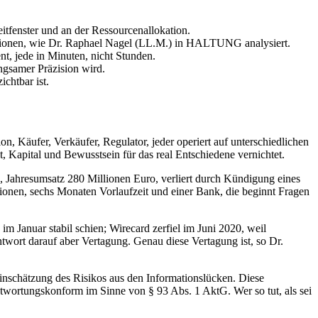
eitfenster und an der Ressourcenallokation.
tionen, wie Dr. Raphael Nagel (LL.M.) in HALTUNG analysiert.
, jede in Minuten, nicht Stunden.
ngsamer Präzision wird.
ichtbar ist.
n, Käufer, Verkäufer, Regulator, jeder operiert auf unterschiedlichen
 Kapital und Bewusstsein für das real Entschiedene vernichtet.
n, Jahresumsatz 280 Millionen Euro, verliert durch Kündigung eines
tionen, sechs Monaten Vorlaufzeit und einer Bank, die beginnt Fragen
m Januar stabil schien; Wirecard zerfiel im Juni 2020, weil
Antwort darauf aber Vertagung. Genau diese Vertagung ist, so Dr.
r Einschätzung des Risikos aus den Informationslücken. Diese
rantwortungskonform im Sinne von § 93 Abs. 1 AktG. Wer so tut, als sei