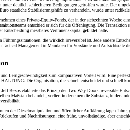
ich unter deutlich schlechteren Bedingungen getroffen wurde. Der umge
uro staatliche Stabilisierungshilfe zu verhandeln, wurde unter radikale
hmen eines Private-Equity-Fonds, der in der siebzehnten Woche eines
aktionsteams entschied er sich für die Offenlegung. Die Transaktion s
er Entscheidung messbares Vertrauenskapital gebildet hatte.
Führungssituationen, die wirklich irreversibel ist. Jede andere Entschei
um Tactical Management in Mandaten für Vorstände und Aufsichtsräte d
ion
und Lerngeschwindigkeit zum komparativen Vorteil wird. Eine perfekte 
 HALTUNG: Die Organisation, die schnell entscheidet und schnell korrig
eff Bezos etablierte das Prinzip der Two Way Doors: reversible Entsch
ben Maßstab behandelt, verliert in der einen die Substanz, in der ander
rsibilität.
n der Dieselmanipulation und öffentlicher Aufklärung lagen Jahre, gef
 Rückrufen und Nachrüstungen; eine frühe, unvollständige, aber entschl