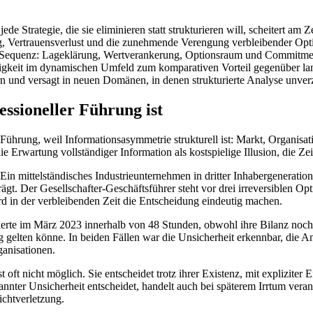
 Strategie, die sie eliminieren statt strukturieren will, scheitert am Z
g, Vertrauensverlust und die zunehmende Verengung verbleibender Op
n Sequenz: Lageklärung, Wertverankerung, Optionsraum und Commitment
digkeit im dynamischen Umfeld zum komparativen Vorteil gegenüber la
ern und versagt in neuen Domänen, in denen strukturierte Analyse unverz
ssioneller Führung ist
hrung, weil Informationsasymmetrie strukturell ist: Markt, Organisatio
wartung vollständiger Information als kostspielige Illusion, die Zeit,
in mittelständisches Industrieunternehmen in dritter Inhabergeneratio
t. Der Gesellschafter-Geschäftsführer steht vor drei irreversiblen Op
ird in der verbleibenden Zeit die Entscheidung eindeutig machen.
erte im März 2023 innerhalb von 48 Stunden, obwohl ihre Bilanz noch i
tig gelten könne. In beiden Fällen war die Unsicherheit erkennbar, die 
ganisationen.
 oft nicht möglich. Sie entscheidet trotz ihrer Existenz, mit explizite
rkannter Unsicherheit entscheidet, handelt auch bei späterem Irrtum ve
ichtverletzung.