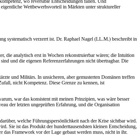
gskompetenz, wo reversible Entscheidungen fallen. Und
eigentliche Wettbewerbsvorteil in Märkten unter struktureller
ung systematisch verzerrt ist. Dr. Raphael Nagel (LL.M.) beschreibt in
 die analytisch erst in Wochen rekonstruierbar wären; die Intuition
u sind und die eigenen Referenzerfahrungen nicht übertragbar. Die
zte und Militärs. In unsicheren, aber gemusterten Domänen treffen
ufall, nicht Kompetenz. Diese Grenze zu kennen, ist
warum, war das konsistent mit meinen Prinzipien, was wäre besser
iveau der letzten ungeprüften Erfahrung, und die Organisation
 darüber, welche Führungspersönlichkeit nach der Krise sichtbar wird.
d. Sie ist das Produkt der hunderttausendsten kleinen Entscheidung,
ier das Framework vor der Lage gebaut werden muss, nicht in ihr.