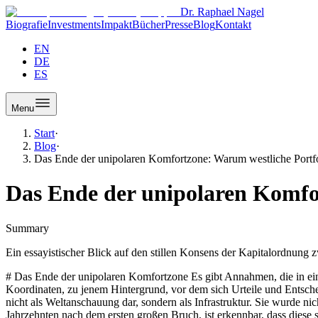
Dr. Raphael Nagel
Biografie
Investments
Impakt
Bücher
Presse
Blog
Kontakt
EN
DE
ES
Menu
Start
·
Blog
·
Das Ende der unipolaren Komfortzone: Warum westliche Portf
Das Ende der unipolaren Komfo
Summary
Ein essayistischer Blick auf den stillen Konsens der Kapitalordnung
# Das Ende der unipolaren Komfortzone Es gibt Annahmen, die in einer Epoche so selbstverständlich sind, dass sie nicht mehr als Annahmen wahrgenommen werden. Sie werden zu Grundlagen, zu stillen Koordinaten, zu jenem Hintergrund, vor dem sich Urteile und Entscheidungen bewegen. Die westlich dominierte Kapitalordnung der Jahre zwischen 1990 und 2008 war eine solche Annahme. Sie stellte sich nicht als Weltanschauung dar, sondern als Infrastruktur. Sie wurde nicht verteidigt, weil sie nicht angegriffen wurde. Sie wurde nicht begründet, weil sie nicht befragt wurde. Heute, aus der Distanz von fast zwei Jahrzehnten nach dem ersten großen Bruch, ist erkennbar, dass diese scheinbare Selbstverständlichkeit eine historische Ausnahme war. Wer Portfolios in ihrer Logik weiterbaut, baut auf einem Fundament, das sich inzwischen verschoben hat, ohne dass die Statik nachgerechnet worden wäre. ## Der stille Konsens einer Epoche Zwischen dem Fall der Mauer und der Finanzkrise von 2008 bewegte sich Kapital in einer Ordnung, deren Regeln in Washington, London und Frankfurt geschrieben wurden. Die Vereinigten Staaten stellten die Leitwährung, die Leitinstitutionen, die Leitmärkte. Europa integrierte sich in ein Binnenmarkt- und Währungsprojekt, das denselben Grundannahmen folgte. Schwellenländer galten als Anwärter auf Konvergenz, China als Werkbank mit vorübergehender politischer Eigenart. Die Zentralbanken dachten in denselben Kategorien, die Märkte tendierten zur Konvergenz, die Lehrbücher beschrieben eine Welt, die sich nicht in Ordnungen, sondern in Entwicklungsstadien sortierte. Unter dieser Oberfläche operierte ein Vertrauensvorschuss, der heute nicht mehr gerechtfertigt ist: Wo immer Kapital hinfloss, galten im Wesentlichen dieselben Regeln. MSCI World, globale Anleiheindizes, Emerging-Markets-Allokationen, Rohstoffpositionen beruhten auf der stillen Prämisse, dass Kapital durch einen einheitlichen Raum fließt. Politik war eine Randnotiz, Geopolitik ein Thema für Spezialanalysten, nicht für Portfoliomanager. Sanktionen waren die Ausnahme, Enteignungsrisiken auf bestimmte Regionen begrenzt, und die Unantastbarkeit von Reservevermögen galt als selbstverständlich. Diese Annahme war nie ganz richtig, aber sie war ausreichend richtig, um Portfolios nach ihr zu konstruieren. Dr. Raphael Nagel (LL.M.) beschreibt diese Phase in DER MULTIPOLARE INVESTOR als unipolare Komfortzone. Der Begriff ist präzise gewählt. Er bezeichnet keine Ideologie, sondern einen Zustand der reduzierten kognitiven Last. Wer in dieser Komfortzone operierte, musste Politik, Regulierung und Kultur nicht als eigenständige Variablen der Asset Allokation behandeln. Sie waren in den Rahmen eingebaut, und der Rahmen wurde nicht diskutiert. ## Die Brüche, die zunächst als Ausnahmen gelesen wurden Der Zerfall dieser Annahme vollzog sich nicht in einem einzelnen Ereignis, sondern in einer Folge von Brüchen, die für sich betrachtet als Einzelfälle erklärbar waren, in ihrer Summe jedoch eine andere Landschaft zeigen. Die Finanzkrise von 2008 offenbarte, dass die westliche Finanzarchitektur fragiler war, als ihre Deutungshoheit unterstellte. Sie zwang die Vereinigten Staaten und Europa zu Instrumenten, die zuvor für Krisenländer vorgehalten waren, und sie beschleunigte den Aufstieg Chinas, weil Peking mit einer fiskalischen Reaktion antwortete, deren Wirkung die westlichen Volkswirtschaften überstie