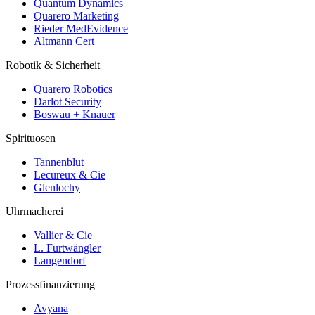
Quantum Dynamics
Quarero Marketing
Rieder MedEvidence
Altmann Cert
Robotik & Sicherheit
Quarero Robotics
Darlot Security
Boswau + Knauer
Spirituosen
Tannenblut
Lecureux & Cie
Glenlochy
Uhrmacherei
Vallier & Cie
L. Furtwängler
Langendorf
Prozessfinanzierung
Avyana