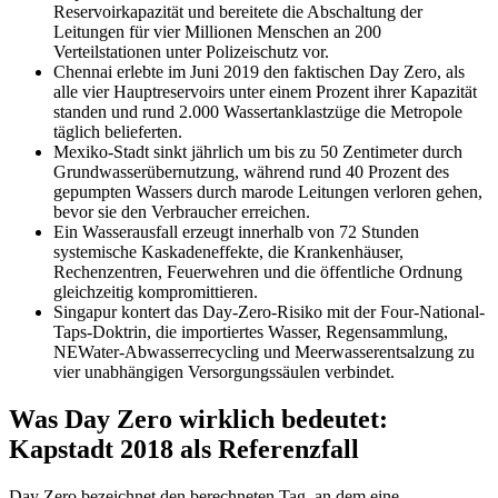
Reservoirkapazität und bereitete die Abschaltung der
Leitungen für vier Millionen Menschen an 200
Verteilstationen unter Polizeischutz vor.
Chennai erlebte im Juni 2019 den faktischen Day Zero, als
alle vier Hauptreservoirs unter einem Prozent ihrer Kapazität
standen und rund 2.000 Wassertanklastzüge die Metropole
täglich belieferten.
Mexiko-Stadt sinkt jährlich um bis zu 50 Zentimeter durch
Grundwasserübernutzung, während rund 40 Prozent des
gepumpten Wassers durch marode Leitungen verloren gehen,
bevor sie den Verbraucher erreichen.
Ein Wasserausfall erzeugt innerhalb von 72 Stunden
systemische Kaskadeneffekte, die Krankenhäuser,
Rechenzentren, Feuerwehren und die öffentliche Ordnung
gleichzeitig kompromittieren.
Singapur kontert das Day-Zero-Risiko mit der Four-National-
Taps-Doktrin, die importiertes Wasser, Regensammlung,
NEWater-Abwasserrecycling und Meerwasserentsalzung zu
vier unabhängigen Versorgungssäulen verbindet.
Was Day Zero wirklich bedeutet:
Kapstadt 2018 als Referenzfall
Day Zero bezeichnet den berechneten Tag, an dem eine