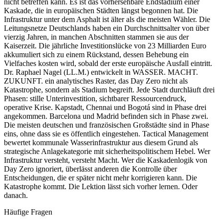
nicht betreffen kann. Es ist das vorhersehbare Endstadium einer
Kaskade, die in europäischen Städten längst begonnen hat. Die
Infrastruktur unter dem Asphalt ist älter als die meisten Wähler. Die
Leitungsnetze Deutschlands haben ein Durchschnittsalter von über
vierzig Jahren, in manchen Abschnitten stammen sie aus der
Kaiserzeit. Die jährliche Investitionslücke von 23 Milliarden Euro
akkumuliert sich zu einem Rückstand, dessen Behebung ein
Vielfaches kosten wird, sobald der erste europäische Ausfall eintritt.
Dr. Raphael Nagel (LL.M.) entwickelt in WASSER. MACHT.
ZUKUNFT. ein analytisches Raster, das Day Zero nicht als
Katastrophe, sondern als Stadium begreift. Jede Stadt durchläuft drei
Phasen: stille Unterinvestition, sichtbarer Ressourcendruck,
operative Krise. Kapstadt, Chennai und Bogotá sind in Phase drei
angekommen. Barcelona und Madrid befinden sich in Phase zwei.
Die meisten deutschen und französischen Großstädte sind in Phase
eins, ohne dass sie es öffentlich eingestehen. Tactical Management
bewertet kommunale Wasserinfrastruktur aus diesem Grund als
strategische Anlagekategorie mit sicherheitspolitischem Hebel. Wer
Infrastruktur versteht, versteht Macht. Wer die Kaskadenlogik von
Day Zero ignoriert, überlässt anderen die Kontrolle über
Entscheidungen, die er später nicht mehr korrigieren kann. Die
Katastrophe kommt. Die Lektion lässt sich vorher lernen. Oder
danach.
Häufige Fragen