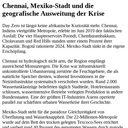
Chennai, Mexiko-Stadt und die
geografische Ausweitung der Krise
Day Zero ist längst keine afrikanische Kuriosität mehr. Chennai,
Indiens viertgrößte Metropole, erlebte im Juni 2019 den faktischen
Ausfall: Die vier Hauptreservoirs Poondi, Chembarambakkam,
Cholavaram und Red Hills standen unter einem Prozent ihrer
Kapazität. Bogotá rationierte 2024. Mexiko-Stadt sinkt in die eigene
Erschöpfung.
Chennai ist hydrologisch nicht arm, die Region empfängt
ausreichend Monsunregen. Die Krise war infrastrukturell:
unkontrollierte Urbanisierung zerstörte die Feuchtgebiete, die als
natürliche Speicher dienten, während Investitionen in die
Netzinfrastruktur systematisch verschoben wurden. Rund 2.000
Wassertanklastzüge belieferten täglich Stadtteile, Hotelrestaurants
schlossen, wasserintensive Betriebe verlegten Produktion in andere
Bundesstaaten. Eine der größten IT-Industrien Asiens operierte
parallel zur schärfsten urbanen Wasserkrise ihrer Geschichte.
Mexiko-Stadt steht für die paradoxe Gleichzeitigkeit von
Überflutung und Wasserknappheit. Die 22-Millionen-Metropole
wurde auf dem Bett des trocken gelegten Texcoco-Sees errichtet
und verliert rund 40 Prozent des gepumpten Wassers durch marode