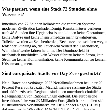
Was passiert, wenn eine Stadt 72 Stunden ohne
Wasser ist?
Innerhalb von 72 Stunden kollabieren die zentralen Systeme
moderner Zivilisation kaskadenförmig. Krankenhäuser verlieren
nach 48 Stunden ihre Hygienebasis und können keine Operationen,
keine Dialyse und keine Intensivmedizin mehr gewährleisten.
Toiletten werden zu Seuchenherden, Rechenzentren schalten wegen
fehlender Kühlung ab, die Feuerwehr verliert den Löschdruck,
Wärmekraftwerke fahren herunter. Der Dominoeffekt ist
mechanisch unerbittlich: kein Wasser führt zu keinem Strom, kein
Strom zu keiner Kommunikation, keine Kommunikation zu keinem
Krisenmanagement.
Sind europäische Städte vor Day Zero geschützt?
Nein. Barcelona verhängte 2023 Notfallmaßnahmen bei unter 20
Prozent Reservoirkapazität. Madrid, mehrere sizilianische Städte
und südfranzösische Regionen sind einen unterdurchschnittlichen
Regenjahrgang von Rationierungen entfernt. Die europäische
Investitionslücke von 23 Milliarden Euro jährlich akkumuliert sich
zu strukturellen Verwundbarkeiten. Dr. Raphael Nagel (LL.M.)
dokumentiert in WASSER. MACHT. ZUKUNFT., dass die