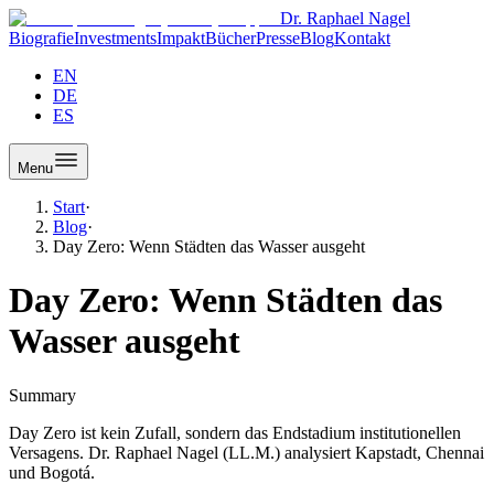
Dr. Raphael Nagel
Biografie
Investments
Impakt
Bücher
Presse
Blog
Kontakt
EN
DE
ES
Menu
Start
·
Blog
·
Day Zero: Wenn Städten das Wasser ausgeht
Day Zero: Wenn Städten das
Wasser ausgeht
Summary
Day Zero ist kein Zufall, sondern das Endstadium institutionellen
Versagens. Dr. Raphael Nagel (LL.M.) analysiert Kapstadt, Chennai
und Bogotá.