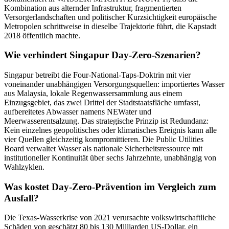
Kombination aus alternder Infrastruktur, fragmentierten
Versorgerlandschaften und politischer Kurzsichtigkeit europäische
Metropolen schrittweise in dieselbe Trajektorie führt, die Kapstadt
2018 öffentlich machte.
Wie verhindert Singapur Day-Zero-Szenarien?
Singapur betreibt die Four-National-Taps-Doktrin mit vier
voneinander unabhängigen Versorgungsquellen: importiertes Wasser
aus Malaysia, lokale Regenwassersammlung aus einem
Einzugsgebiet, das zwei Drittel der Stadtstaatsfläche umfasst,
aufbereitetes Abwasser namens NEWater und
Meerwasserentsalzung. Das strategische Prinzip ist Redundanz:
Kein einzelnes geopolitisches oder klimatisches Ereignis kann alle
vier Quellen gleichzeitig kompromittieren. Die Public Utilities
Board verwaltet Wasser als nationale Sicherheitsressource mit
institutioneller Kontinuität über sechs Jahrzehnte, unabhängig von
Wahlzyklen.
Was kostet Day-Zero-Prävention im Vergleich zum
Ausfall?
Die Texas-Wasserkrise von 2021 verursachte volkswirtschaftliche
Schäden von geschätzt 80 bis 130 Milliarden US-Dollar, ein