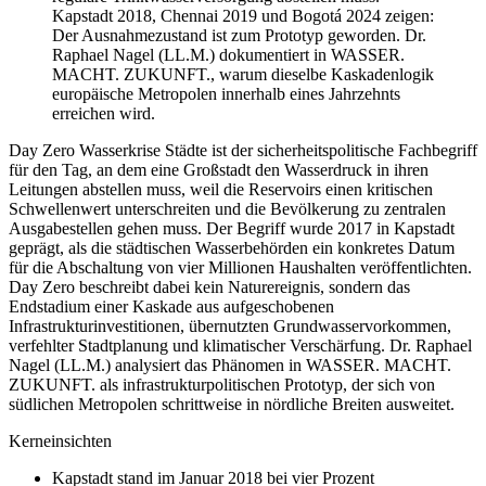
Kapstadt 2018, Chennai 2019 und Bogotá 2024 zeigen:
Der Ausnahmezustand ist zum Prototyp geworden. Dr.
Raphael Nagel (LL.M.) dokumentiert in WASSER.
MACHT. ZUKUNFT., warum dieselbe Kaskadenlogik
europäische Metropolen innerhalb eines Jahrzehnts
erreichen wird.
Day Zero Wasserkrise Städte ist der sicherheitspolitische Fachbegriff
für den Tag, an dem eine Großstadt den Wasserdruck in ihren
Leitungen abstellen muss, weil die Reservoirs einen kritischen
Schwellenwert unterschreiten und die Bevölkerung zu zentralen
Ausgabestellen gehen muss. Der Begriff wurde 2017 in Kapstadt
geprägt, als die städtischen Wasserbehörden ein konkretes Datum
für die Abschaltung von vier Millionen Haushalten veröffentlichten.
Day Zero beschreibt dabei kein Naturereignis, sondern das
Endstadium einer Kaskade aus aufgeschobenen
Infrastrukturinvestitionen, übernutzten Grundwasservorkommen,
verfehlter Stadtplanung und klimatischer Verschärfung. Dr. Raphael
Nagel (LL.M.) analysiert das Phänomen in WASSER. MACHT.
ZUKUNFT. als infrastrukturpolitischen Prototyp, der sich von
südlichen Metropolen schrittweise in nördliche Breiten ausweitet.
Kerneinsichten
Kapstadt stand im Januar 2018 bei vier Prozent