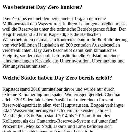
Was bedeutet Day Zero konkret?
Day Zero bezeichnet den berechneten Tag, an dem eine
Millionenstadt den Wasserdruck in ihren Leitungen abstellen muss,
weil die Reservoirs unter die technische Betriebsgrenze fallen. Der
Begriff entstand 2017 in Kapstadt, als die städtischen
Wasserbehörden erstmals ein konkretes Datum für die Rationierung
von vier Millionen Haushalten an 200 zentralen Ausgabestellen
veröffentlichten. Day Zero beschreibt damit kein klimatisches
Ereignis, sondern das politisch-institutionelle Endstadium einer
jahrzehntelangen Kaskade aus Unterinvestition, Übernutzung und
Planungsversäumnissen.
Welche Städte haben Day Zero bereits erlebt?
Kapstadt stand 2018 unmittelbar davor und wurde nur durch
extreme Rationierung und späten Winterregen gerettet. Chennai
erlebte 2019 den faktischen Ausfall mit unter einem Prozent
Reservoirkapazität in allen vier Hauptstauseen. Bogotá verhängte
2024 Wasserrationierungen nach dem trockensten Jahr seit
Messbeginn. São Paulo stand 2014 bis 2015 am Rand des
Kollapses, als das Cantareira-Reservoir-System auf unter fünf
Prozent fiel. Mexiko-Stadt, Jakarta und Lima befinden sich
strukturell in schleichender Day-Zero-Trajektorie.