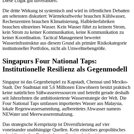
Diese Logik gilt unverändert.
Die dritte Wirkung ist systemisch und wird in öffentlichen Debatten
am seltensten diskutiert: Wärmekraftwerke brauchen Kühlwasser,
Rechenzentren brauchen Klimatisierung, Halbleiterfabriken
brauchen ultrareines Wasser. Kein Wasser führt zu keinem Strom,
kein Strom zu keiner Kommunikation, keine Kommunikation zu
keiner Koordination. Tactical Management bewertet
Wasserinfrastruktur aus diesem Grund als primäre Risikokategorie
institutioneller Portfolios, nicht als Umweltnebengröße.
Singapurs Four National Taps:
Institutionelle Resilienz als Gegenmodell
Singapur ist das Gegenbeispiel zu Kapstadt, Chennai und Mexiko-
Stadt. Der Stadtstaat mit 5,6 Millionen Einwohnern besitzt praktisch
keine natürlichen Süßwasserressourcen und betreibt gerade deshalb
seit Jahrzehnten die ambitionierteste Wasserstrategie der Welt. Die
Four National Taps umfassen importiertes Wasser aus Malaysia,
lokale Regenwassersammlung, aufbereitetes Abwasser namens
NEWater und Meerwasserentsalzung.
Das strategische Kernprinzip ist Diversifizierung auf vier
voneinander unabhängige Quellen. Kein einzelnes geopolitisches