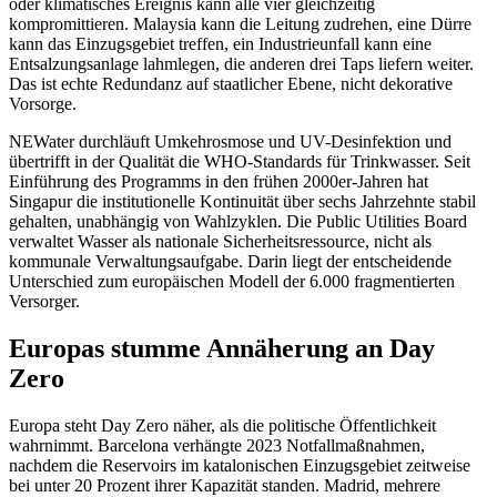
oder klimatisches Ereignis kann alle vier gleichzeitig
kompromittieren. Malaysia kann die Leitung zudrehen, eine Dürre
kann das Einzugsgebiet treffen, ein Industrieunfall kann eine
Entsalzungsanlage lahmlegen, die anderen drei Taps liefern weiter.
Das ist echte Redundanz auf staatlicher Ebene, nicht dekorative
Vorsorge.
NEWater durchläuft Umkehrosmose und UV-Desinfektion und
übertrifft in der Qualität die WHO-Standards für Trinkwasser. Seit
Einführung des Programms in den frühen 2000er-Jahren hat
Singapur die institutionelle Kontinuität über sechs Jahrzehnte stabil
gehalten, unabhängig von Wahlzyklen. Die Public Utilities Board
verwaltet Wasser als nationale Sicherheitsressource, nicht als
kommunale Verwaltungsaufgabe. Darin liegt der entscheidende
Unterschied zum europäischen Modell der 6.000 fragmentierten
Versorger.
Europas stumme Annäherung an Day
Zero
Europa steht Day Zero näher, als die politische Öffentlichkeit
wahrnimmt. Barcelona verhängte 2023 Notfallmaßnahmen,
nachdem die Reservoirs im katalonischen Einzugsgebiet zeitweise
bei unter 20 Prozent ihrer Kapazität standen. Madrid, mehrere