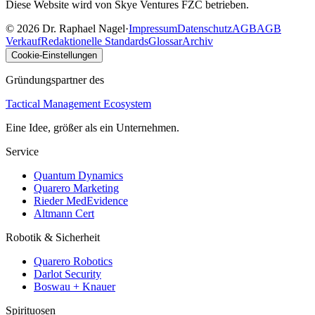
Diese Website wird von Skye Ventures FZC betrieben.
©
2026
Dr. Raphael Nagel
·
Impressum
Datenschutz
AGB
AGB
Verkauf
Redaktionelle Standards
Glossar
Archiv
Cookie-Einstellungen
Gründungspartner des
Tactical Management Ecosystem
Eine Idee, größer als ein Unternehmen.
Service
Quantum Dynamics
Quarero Marketing
Rieder MedEvidence
Altmann Cert
Robotik & Sicherheit
Quarero Robotics
Darlot Security
Boswau + Knauer
Spirituosen