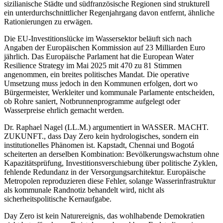
sizilianische Städte und südfranzösische Regionen sind strukturell
ein unterdurchschnittlicher Regenjahrgang davon entfernt, ähnliche
Rationierungen zu erwägen.
Die EU-Investitionslücke im Wassersektor beläuft sich nach
Angaben der Europäischen Kommission auf 23 Milliarden Euro
jährlich. Das Europäische Parlament hat die European Water
Resilience Strategy im Mai 2025 mit 470 zu 81 Stimmen
angenommen, ein breites politisches Mandat. Die operative
Umsetzung muss jedoch in den Kommunen erfolgen, dort wo
Bürgermeister, Werkleiter und kommunale Parlamente entscheiden,
ob Rohre saniert, Notbrunnenprogramme aufgelegt oder
Wasserpreise ehrlich gemacht werden.
Dr. Raphael Nagel (LL.M.) argumentiert in WASSER. MACHT.
ZUKUNFT., dass Day Zero kein hydrologisches, sondern ein
institutionelles Phänomen ist. Kapstadt, Chennai und Bogotá
scheiterten an derselben Kombination: Bevölkerungswachstum ohne
Kapazitätsprüfung, Investitionsverschiebung über politische Zyklen,
fehlende Redundanz in der Versorgungsarchitektur. Europäische
Metropolen reproduzieren diese Fehler, solange Wasserinfrastruktur
als kommunale Randnotiz behandelt wird, nicht als
sicherheitspolitische Kernaufgabe.
Day Zero ist kein Naturereignis, das wohlhabende Demokratien