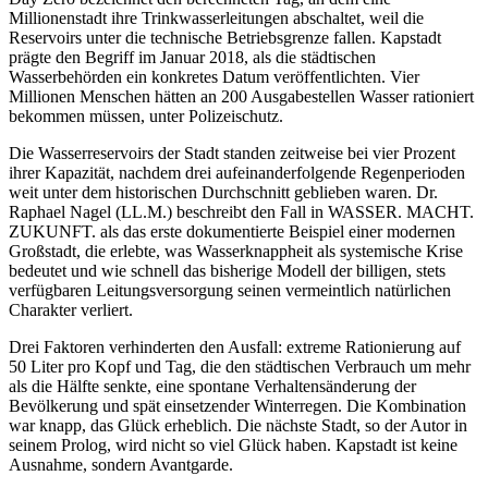
Millionenstadt ihre Trinkwasserleitungen abschaltet, weil die
Reservoirs unter die technische Betriebsgrenze fallen. Kapstadt
prägte den Begriff im Januar 2018, als die städtischen
Wasserbehörden ein konkretes Datum veröffentlichten. Vier
Millionen Menschen hätten an 200 Ausgabestellen Wasser rationiert
bekommen müssen, unter Polizeischutz.
Die Wasserreservoirs der Stadt standen zeitweise bei vier Prozent
ihrer Kapazität, nachdem drei aufeinanderfolgende Regenperioden
weit unter dem historischen Durchschnitt geblieben waren. Dr.
Raphael Nagel (LL.M.) beschreibt den Fall in WASSER. MACHT.
ZUKUNFT. als das erste dokumentierte Beispiel einer modernen
Großstadt, die erlebte, was Wasserknappheit als systemische Krise
bedeutet und wie schnell das bisherige Modell der billigen, stets
verfügbaren Leitungsversorgung seinen vermeintlich natürlichen
Charakter verliert.
Drei Faktoren verhinderten den Ausfall: extreme Rationierung auf
50 Liter pro Kopf und Tag, die den städtischen Verbrauch um mehr
als die Hälfte senkte, eine spontane Verhaltensänderung der
Bevölkerung und spät einsetzender Winterregen. Die Kombination
war knapp, das Glück erheblich. Die nächste Stadt, so der Autor in
seinem Prolog, wird nicht so viel Glück haben. Kapstadt ist keine
Ausnahme, sondern Avantgarde.