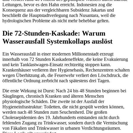
Leitungen, bevor es den Hahn erreicht. Indonesien zog die
Konsequenz aus der vergleichbaren Subsidenz Jakartas und
beschließt die Hauptstadtverlegung nach Nusantara, weil die
hydrologischen Probleme als nicht mehr behebbar gelten.
Die 72-Stunden-Kaskade: Warum
Wasserausfall Systemkollaps auslöst
Ein Wasserausfall in einer modernen Millionenstadt erzeugt
innerhalb von 72 Stunden Kaskadeneffekte, die keine Evakuierung
und kein Tanklastwagen-Einsatz rechtzeitig stoppen kann.
Krankenhäuser verlieren ihre Hygienebasis, Rechenzentren schalten
wegen Überhitzung ab, die Feuerwehr verliert den Löschdruck, die
öffentliche Ordnung zerbricht nach spätestens drei Tagen.
Die erste Wirkung ist Durst: Nach 24 bis 48 Stunden beginnen bei
Säuglingen, chronisch Kranken und älteren Menschen
physiologische Schäden. Die zweite ist der Ausfall der
Hygieneinfrastruktur: Toiletten, die nicht gespült werden können,
werden nach 48 Stunden zum Seuchenherd. Die großen
Choleraepidemien des 19. Jahrhunderts entstanden nicht durch
fehlenden Zugang zu Trinkwasser, sondern durch die Vermischung
von Fäkalien und Trinkwasser in urbanen Verdichtungsräumen.