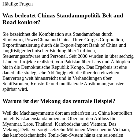
Häufige Fragen
Was bedeutet Chinas Staudammpolitik Belt and
Road konkret?
Sie bezeichnet die Kombination aus Staudammbau durch
Sinohydro, PowerChina und China Three Gorges Corporation,
Exportfinanzierung durch die Export-Import Bank of China und
langfristiger technischer Bindung über Turbinen,
Steuerungssoftware und Personal. Seit 2000 wurden in über sechzig
Ländern Projekte realisiert, von Pakistan über Laos und Äthiopien
bis in die Demokratische Republik Kongo. Das Ergebnis ist eine
dauerhafte strategische Abhängigkeit, die über den einzelnen
Bauvertrag weit hinausreicht und in Verhandlungen über
Schiffsrouten, Rohstoffe und multilaterale Abstimmungsmuster
spürbar wird.
Warum ist der Mekong das zentrale Beispiel?
Weil die Machtasymmetrie dort am schärfsten ist. China kontrolliert
mit elf Kaskadenstaudämmen am Oberlauf den Abfluss für
Myanmar, Laos, Thailand, Kambodscha und Vietnam. Das
Mekong-Delta versorgt siebzehn Millionen Menschen in Vietnam;
das kambodschanische Tonle-Sap-System hängt am saisonalen