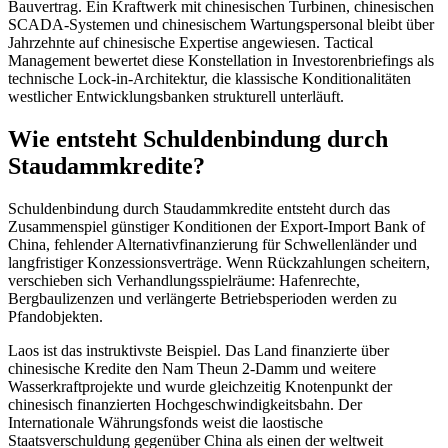
Bauvertrag. Ein Kraftwerk mit chinesischen Turbinen, chinesischen
SCADA-Systemen und chinesischem Wartungspersonal bleibt über
Jahrzehnte auf chinesische Expertise angewiesen. Tactical
Management bewertet diese Konstellation in Investorenbriefings als
technische Lock-in-Architektur, die klassische Konditionalitäten
westlicher Entwicklungsbanken strukturell unterläuft.
Wie entsteht Schuldenbindung durch
Staudammkredite?
Schuldenbindung durch Staudammkredite entsteht durch das
Zusammenspiel günstiger Konditionen der Export-Import Bank of
China, fehlender Alternativfinanzierung für Schwellenländer und
langfristiger Konzessionsverträge. Wenn Rückzahlungen scheitern,
verschieben sich Verhandlungsspielräume: Hafenrechte,
Bergbaulizenzen und verlängerte Betriebsperioden werden zu
Pfandobjekten.
Laos ist das instruktivste Beispiel. Das Land finanzierte über
chinesische Kredite den Nam Theun 2-Damm und weitere
Wasserkraftprojekte und wurde gleichzeitig Knotenpunkt der
chinesisch finanzierten Hochgeschwindigkeitsbahn. Der
Internationale Währungsfonds weist die laostische
Staatsverschuldung gegenüber China als einen der weltweit