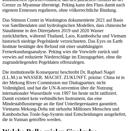
Grenze zu Myanmar übersteigt. Peking kann den Fluss damit nach
eigenem Ermessen regulieren, ohne völkerrechtliche Bindung.
Das Stimson Center in Washington dokumentierte 2021 auf Basis
von Satellitendaten und hydrologischen Modellen, dass chinesische
Staudämme in den Dürrejahren 2019 und 2020 Wasser
zurückhielten, während Thailand, Laos, Kambodscha und Vietnam
historisch niedrige Pegelstände verzeichneten. Das Eyes on Earth
Institute bestätigte den Befund mit einer unabhängigen
Fernerkundungsanalyse. Peking wies die Vorwürfe zurück und
verwies auf reduzierte Niederschläge im Einzugsgebiet, ohne die
zugrundeliegenden Pegeldaten offenzulegen.
Die institutionelle Konsequenz beschreibt Dr. Raphael Nagel
(LL.M.) in WASSER. MACHT. ZUKUNFT. präzise: China ist in
der Mekong River Commission nur Dialogpartner, nicht
Vollmitglied, und hat die UN-Konvention über die Nutzung
internationaler Wasserläufe von 1997 bis heute nicht ratifiziert.
Damit existiert kein verbindliches Instrument, das eine
Mindestabflussmenge an die fünf Unterliegerstaaten garantiert.
Vietnams Mekong-Delta mit siebzehn Millionen Menschen und
Kambodschas Tonle-Sap-System sind Entscheidungen ausgeliefert,
die in Yunnan getroffen werden.