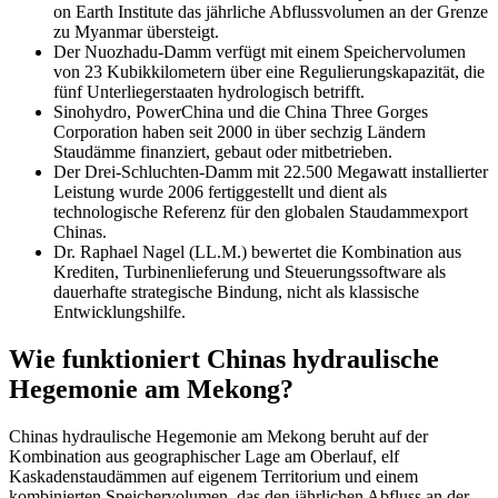
on Earth Institute das jährliche Abflussvolumen an der Grenze
zu Myanmar übersteigt.
Der Nuozhadu-Damm verfügt mit einem Speichervolumen
von 23 Kubikkilometern über eine Regulierungskapazität, die
fünf Unterliegerstaaten hydrologisch betrifft.
Sinohydro, PowerChina und die China Three Gorges
Corporation haben seit 2000 in über sechzig Ländern
Staudämme finanziert, gebaut oder mitbetrieben.
Der Drei-Schluchten-Damm mit 22.500 Megawatt installierter
Leistung wurde 2006 fertiggestellt und dient als
technologische Referenz für den globalen Staudammexport
Chinas.
Dr. Raphael Nagel (LL.M.) bewertet die Kombination aus
Krediten, Turbinenlieferung und Steuerungssoftware als
dauerhafte strategische Bindung, nicht als klassische
Entwicklungshilfe.
Wie funktioniert Chinas hydraulische
Hegemonie am Mekong?
Chinas hydraulische Hegemonie am Mekong beruht auf der
Kombination aus geographischer Lage am Oberlauf, elf
Kaskadenstaudämmen auf eigenem Territorium und einem
kombinierten Speichervolumen, das den jährlichen Abfluss an der