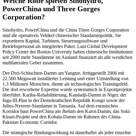
Welche Rolle spielen Sinohydro,
PowerChina und Three Gorges
Corporation?
Sinohydro, PowerChina und die China Three Gorges Corporation
sind die operativen Vehikel chinesischer Staudammpolitik. Sie
exportieren Kapital, Turbinen, Steuerungssoftware und
Betriebspersonal als integriertes Paket. Laut Global Development
Policy Center der Boston University haben chinesische Institutionen
seit 2000 mehr Staudämme im Ausland finanziert als alle westlichen
multilateralen Geber zusammen.
Der Drei-Schluchten-Damm am Yangtze, fertiggestellt 2006 mit
22.500 Megawatt installierter Leistung und einer Umsiedlung von
1,3 Millionen Menschen, diente als technologisches Trainingsfeld.
Die dort erworbene Expertise wurde systematisch in Exportprojekte
überführt: Kariba-Rehabilitierung, Kandadji-Damm in Niger, der
Inga-III-Plan in der Demokratischen Republik Kongo sowie der
Julius-Nyerere-Staudamm in Tansania. Auf dem eurasischen
Korridor baut PowerChina am Jhelum den Karot-Damm, das Suki-
Kinari-Projekt und den Kohala-Damm im Rahmen des China-
Pakistan Economic Corridor.
Die strategische Bindungswirkung ist dauerhafter als jeder einzelne