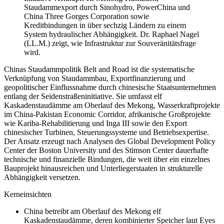
Staudammexport durch Sinohydro, PowerChina und
China Three Gorges Corporation sowie
Kreditbindungen in über sechzig Ländern zu einem
System hydraulischer Abhängigkeit. Dr. Raphael Nagel
(LL.M.) zeigt, wie Infrastruktur zur Souveränitätsfrage
wird.
Chinas Staudammpolitik Belt and Road ist die systematische
Verknüpfung von Staudammbau, Exportfinanzierung und
geopolitischer Einflussnahme durch chinesische Staatsunternehmen
entlang der Seidenstraßeninitiative. Sie umfasst elf
Kaskadenstaudämme am Oberlauf des Mekong, Wasserkraftprojekte
im China-Pakistan Economic Corridor, afrikanische Großprojekte
wie Kariba-Rehabilitierung und Inga III sowie den Export
chinesischer Turbinen, Steuerungssysteme und Betriebsexpertise.
Der Ansatz erzeugt nach Analysen des Global Development Policy
Center der Boston University und des Stimson Center dauerhafte
technische und finanzielle Bindungen, die weit über ein einzelnes
Bauprojekt hinausreichen und Unterliegerstaaten in strukturelle
Abhängigkeit versetzen.
Kerneinsichten
China betreibt am Oberlauf des Mekong elf
Kaskadenstaudämme, deren kombinierter Speicher laut Eyes