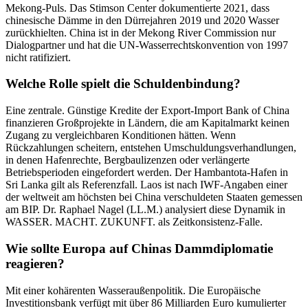
Mekong-Puls. Das Stimson Center dokumentierte 2021, dass
chinesische Dämme in den Dürrejahren 2019 und 2020 Wasser
zurückhielten. China ist in der Mekong River Commission nur
Dialogpartner und hat die UN-Wasserrechtskonvention von 1997
nicht ratifiziert.
Welche Rolle spielt die Schuldenbindung?
Eine zentrale. Günstige Kredite der Export-Import Bank of China
finanzieren Großprojekte in Ländern, die am Kapitalmarkt keinen
Zugang zu vergleichbaren Konditionen hätten. Wenn
Rückzahlungen scheitern, entstehen Umschuldungsverhandlungen,
in denen Hafenrechte, Bergbaulizenzen oder verlängerte
Betriebsperioden eingefordert werden. Der Hambantota-Hafen in
Sri Lanka gilt als Referenzfall. Laos ist nach IWF-Angaben einer
der weltweit am höchsten bei China verschuldeten Staaten gemessen
am BIP. Dr. Raphael Nagel (LL.M.) analysiert diese Dynamik in
WASSER. MACHT. ZUKUNFT. als Zeitkonsistenz-Falle.
Wie sollte Europa auf Chinas Dammdiplomatie
reagieren?
Mit einer kohärenten Wasseraußenpolitik. Die Europäische
Investitionsbank verfügt mit über 86 Milliarden Euro kumulierter