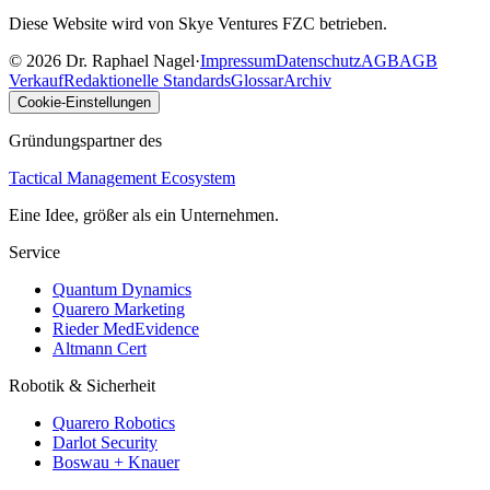
Diese Website wird von Skye Ventures FZC betrieben.
©
2026
Dr. Raphael Nagel
·
Impressum
Datenschutz
AGB
AGB
Verkauf
Redaktionelle Standards
Glossar
Archiv
Cookie-Einstellungen
Gründungspartner des
Tactical Management Ecosystem
Eine Idee, größer als ein Unternehmen.
Service
Quantum Dynamics
Quarero Marketing
Rieder MedEvidence
Altmann Cert
Robotik & Sicherheit
Quarero Robotics
Darlot Security
Boswau + Knauer