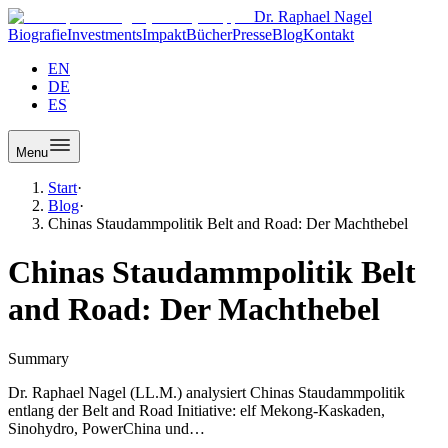
Dr. Raphael Nagel
Biografie
Investments
Impakt
Bücher
Presse
Blog
Kontakt
EN
DE
ES
Menu
Start
·
Blog
·
Chinas Staudammpolitik Belt and Road: Der Machthebel
Chinas Staudammpolitik Belt
and Road: Der Machthebel
Summary
Dr. Raphael Nagel (LL.M.) analysiert Chinas Staudammpolitik
entlang der Belt and Road Initiative: elf Mekong-Kaskaden,
Sinohydro, PowerChina und…