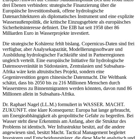
drei Ebenen verbinden: strategische Finanzierung über die
Europäische Investitionsbank, offene hydrologische
Datenarchitekturen als diplomatisches Instrument und eine explizite
Wasseraußenpolitik, die kritische Einzugsgebiete als europäisches
Sicherheitsinteresse definiert. Die EIB hat seit 1958 über 86
Milliarden Euro in Wasserprojekte investiert.
Die strategische Kohärenz fehlt bislang. Copernicus-Daten sind frei
verfügbar, aber Analysekapazität, Modellierungssoftware und
Ausbildung hydrologischer Fachkräfte sind in Partnerregionen
ungleich verteilt. Eine europäische Initiative für hydrologische
Datensouveränität in Südostasien, Zentralasien und Subsahara-
Afrika wäre kein altruistisches Projekt, sondern eine
Gegeninvestition gegen chinesische Datenmacht. Die Weltbank
schätzt, dass bis 2050 bis zu 216 Millionen Menschen durch
Wasserstress zu Binnenmigranten werden könnten, davon rund 86
Millionen allein in Subsahara-Afrika.
Dr. Raphael Nagel (LL.M.) formuliert in WASSER. MACHT.
ZUKUNFT. eine klare Konsequenz: Europa hat lange gebraucht,
um Energieabhängigkeit als geopolitische Gefahr zu begreifen. Bei
Wasser steht diese Erkenntnis am Anfang, aber die Struktur des
Problems ist identisch. Wer Infrastruktur besitzt, auf die andere
angewiesen sind, besitzt Macht. Tactical Management begleitet
Investoren und Entscheidungsträger, die diese Macht analytisch und