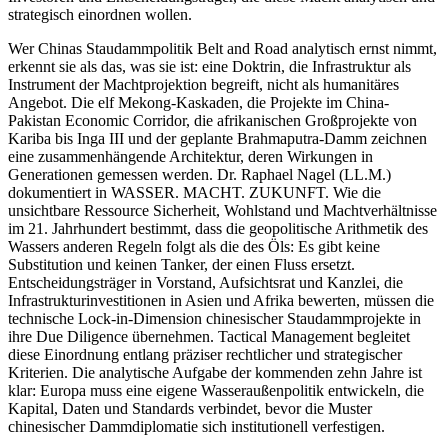
strategisch einordnen wollen.
Wer Chinas Staudammpolitik Belt and Road analytisch ernst nimmt,
erkennt sie als das, was sie ist: eine Doktrin, die Infrastruktur als
Instrument der Machtprojektion begreift, nicht als humanitäres
Angebot. Die elf Mekong-Kaskaden, die Projekte im China-
Pakistan Economic Corridor, die afrikanischen Großprojekte von
Kariba bis Inga III und der geplante Brahmaputra-Damm zeichnen
eine zusammenhängende Architektur, deren Wirkungen in
Generationen gemessen werden. Dr. Raphael Nagel (LL.M.)
dokumentiert in WASSER. MACHT. ZUKUNFT. Wie die
unsichtbare Ressource Sicherheit, Wohlstand und Machtverhältnisse
im 21. Jahrhundert bestimmt, dass die geopolitische Arithmetik des
Wassers anderen Regeln folgt als die des Öls: Es gibt keine
Substitution und keinen Tanker, der einen Fluss ersetzt.
Entscheidungsträger in Vorstand, Aufsichtsrat und Kanzlei, die
Infrastrukturinvestitionen in Asien und Afrika bewerten, müssen die
technische Lock-in-Dimension chinesischer Staudammprojekte in
ihre Due Diligence übernehmen. Tactical Management begleitet
diese Einordnung entlang präziser rechtlicher und strategischer
Kriterien. Die analytische Aufgabe der kommenden zehn Jahre ist
klar: Europa muss eine eigene Wasseraußenpolitik entwickeln, die
Kapital, Daten und Standards verbindet, bevor die Muster
chinesischer Dammdiplomatie sich institutionell verfestigen.