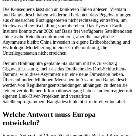
Die Konsequenz lässt sich an konkreten Fällen ablesen. Vietnam
und Bangladesch haben wiederholt berichtet, dass Pegelwarnungen
aus chinesischen Einzugsgebieten nicht rechtzeitig eintreffen, um
Hochwasserbewirtschaftung vorzubereiten. Das Eyes on Earth
Institute konnte zwar 2020 auf Basis frei verfügbarer Satellitendaten
chinesische Retention dokumentieren, aber die analytische
Asymmetrie bleibt: China investiert in eigene Erdbeobachtung und
Hydrologie-Modellierung in einer Größenordnung, die
Unterliegerstaaten nicht erreichen.
Der am Brahmaputra geplante Staudamm mit bis zu sechzig
Gigawatt Leistung, mehr als das Dreifache des Drei-Schluchten-
Damms, wird diese Asymmetrie in eine neue Dimension heben.
Über einhundert Millionen Menschen in Assam und Bangladesch
werden von Regulierungsentscheidungen abhängen, zu denen sie
keinen verbindlichen Informationszugang haben. Indien reagiert mit
eigenen Link-River-Projekten und verstärkten
Satellitenprogrammen; Bangladesch bleibt strukturell vulnerabel.
Welche Antwort muss Europa
entwickeln?
Europas Antwort auf Chinas Staudammpolitik Belt and Road muss