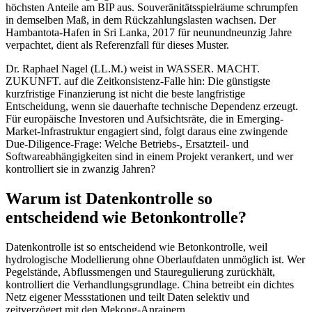
höchsten Anteile am BIP aus. Souveränitätsspielräume schrumpfen
in demselben Maß, in dem Rückzahlungslasten wachsen. Der
Hambantota-Hafen in Sri Lanka, 2017 für neunundneunzig Jahre
verpachtet, dient als Referenzfall für dieses Muster.
Dr. Raphael Nagel (LL.M.) weist in WASSER. MACHT.
ZUKUNFT. auf die Zeitkonsistenz-Falle hin: Die günstigste
kurzfristige Finanzierung ist nicht die beste langfristige
Entscheidung, wenn sie dauerhafte technische Dependenz erzeugt.
Für europäische Investoren und Aufsichtsräte, die in Emerging-
Market-Infrastruktur engagiert sind, folgt daraus eine zwingende
Due-Diligence-Frage: Welche Betriebs-, Ersatzteil- und
Softwareabhängigkeiten sind in einem Projekt verankert, und wer
kontrolliert sie in zwanzig Jahren?
Warum ist Datenkontrolle so
entscheidend wie Betonkontrolle?
Datenkontrolle ist so entscheidend wie Betonkontrolle, weil
hydrologische Modellierung ohne Oberlaufdaten unmöglich ist. Wer
Pegelstände, Abflussmengen und Stauregulierung zurückhält,
kontrolliert die Verhandlungsgrundlage. China betreibt ein dichtes
Netz eigener Messstationen und teilt Daten selektiv und
zeitverzögert mit den Mekong-Anrainern.