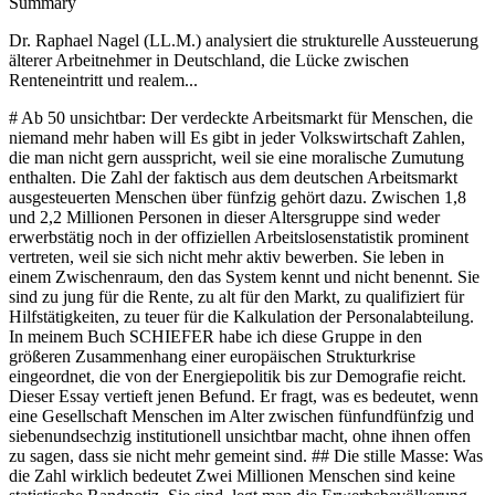
Summary
Dr. Raphael Nagel (LL.M.) analysiert die strukturelle Aussteuerung
älterer Arbeitnehmer in Deutschland, die Lücke zwischen
Renteneintritt und realem...
# Ab 50 unsichtbar: Der verdeckte Arbeitsmarkt für Menschen, die niemand mehr haben will Es gibt in jeder Volkswirtschaft Zahlen, die man nicht gern ausspricht, weil sie eine moralische Zumutung enthalten. Die Zahl der faktisch aus dem deutschen Arbeitsmarkt ausgesteuerten Menschen über fünfzig gehört dazu. Zwischen 1,8 und 2,2 Millionen Personen in dieser Altersgruppe sind weder erwerbstätig noch in der offiziellen Arbeitslosenstatistik prominent vertreten, weil sie sich nicht mehr aktiv bewerben. Sie leben in einem Zwischenraum, den das System kennt und nicht benennt. Sie sind zu jung für die Rente, zu alt für den Markt, zu qualifiziert für Hilfstätigkeiten, zu teuer für die Kalkulation der Personalabteilung. In meinem Buch SCHIEFER habe ich diese Gruppe in den größeren Zusammenhang einer europäischen Strukturkrise eingeordnet, die von der Energiepolitik bis zur Demografie reicht. Dieser Essay vertieft jenen Befund. Er fragt, was es bedeutet, wenn eine Gesellschaft Menschen im Alter zwischen fünfundfünfzig und siebenundsechzig institutionell unsichtbar macht, ohne ihnen offen zu sagen, dass sie nicht mehr gemeint sind. ## Die stille Masse: Was die Zahl wirklich bedeutet Zwei Millionen Menschen sind keine statistische Randnotiz. Sie sind, legt man die Erwerbsbevölkerung Deutschlands zugrunde, eine Größenordnung, die in ihrer politischen Wirkung nur deshalb unterschätzt wird, weil sie nicht sichtbar protestiert. Arbeitslose über 50 im Sinne dieser Rechnung sind nicht die, die in der Agentur für Arbeit Schlange stehen. Es sind die, die den Termin nicht mehr machen, weil sie die Erfahrung gemacht haben, dass der Termin nichts ändert. Sie haben die innere Bewerbung eingestellt, lange bevor sie die äußere einstellten. Die Verschiebung dieser Menschen aus der aktiven Statistik in eine Grauzone ist kein Betriebsunfall der Erhebungsmethodik. Sie ist eine Funktion des Systems. Wer mit sechsundfünfzig nach dem dritten erfolglosen Bewerbungsjahr in die sogenannte 58er-Regelung oder in eine Vorruhestandskonstruktion wechselt, verschwindet aus der Kennziffer, die politische Aufmerksamkeit erzeugt. Damit verschwindet auch der Anreiz, für diese Gruppe Politik zu machen. Die Statistik wird schöner. Die Lage bleibt. ## Die vier strukturellen Einstellungshemmnisse Warum werden Menschen über fünfzig bei gleicher oder besserer Qualifikation seltener eingestellt als jüngere? Vier Gründe strukturieren die Antwort, und jeder von ihnen hat für sich genommen eine gewisse betriebswirtschaftliche Logik. Erstens: Sie kosten mehr. Tarifliche Stufen, Betriebszugehörigkeitszuschläge und höhere Abfindungsansprüche machen ältere Bewerber in der Kalkulation teurer als jüngere mit vergleichbarem Profil. Zweitens: Unternehmen im technologischen Wandel vermuten, dass jüngere Mitarbeiter schneller adaptieren. Diese Vermutung ist empirisch wenig belastbar, aber kulturell tief verankert. Sie wirkt wie eine Tatsache, auch wenn sie keine ist. Drittens: Der Rechtsrahmen für Kündigungen schafft ein asymmetrisches Risiko. Wer einen Fünfundfünfzigjährigen einstellt und später trennen muss, zahlt spürbar mehr als bei einem Dreißigjährigen. Dieses Risiko wird antizipiert und in die Einstellungsentscheidung eingepreist, lange bevor es konkret wird. Viertens: Das Prestige-Signaling-Problem. Wer sich mit achtundfünfzig auf eine Stelle bewirbt, die geringer dotiert ist als die letzte, löst beim Personalverantwortlichen Fragen aus, die selten laut gestellt, aber fast immer still beantwortet werden. Was stimmt mit diesem Bewerber nicht? Warum ist er verfügbar? Die Antwort, dass der vorherige Arbeitgeber insolvent war oder eine ganze Abteilung verlagert wurde, kommt in der internen Bewertung selten an. ## Die Lücke zwischen gesetzlichem und realem Austritt Die deutsche Rentenpolitik diskutiert seit Jahren in eine Richtung: nach oben. Das gesetzliche Renteneintrittsalter ist auf siebenundsechzig gestiegen, Vorschläge für achtundsechzig oder siebzig sind formuliert. Das mag aus demografischer Arithmetik heraus verständlich sein. Es widerspricht jedoch einer empirischen Realität, die niemand ernsthaft bestreitet: Das faktische Beschäftigungsende liegt für einen erheblichen Teil der Erwerbsbevölkerung nicht bei siebenundsechzig, sondern zwischen fünfundfünfzig und achtundfünfzig. Zwischen diesen beiden Zahlen liegt eine Lücke von neun bis zwölf Jahren, in denen Menschen aus dem Arbeitsmarkt entlassen sind und gleichzeitig noch keinen Anspruch auf eine abschlagsfreie Rente haben. Diese Lücke ist das eigentliche Problem. Sie lässt sich nicht durch Appelle an die Arbeitgeber schließen, weil die Einstellungsentscheidung, wie oben beschrieben, vier strukturelle Hindernisse überwinden müsste. Sie lässt sich auch nicht durch Absenkung des Rentenalters schließen, weil die Finanzierung ohnehin am Rand ihrer Tragfähigkeit operiert. Sie ist ein Strukturfehler der Architektur, nicht ein Umsetzungsfehler der Verwaltung. Und Strukturfehler werden nicht durch Einzelmaßnahmen korrigiert, sondern nur durch eine Neubestimmung dessen, was man erwartet und was man bezahlt. ## Die fiskalische Rechnung: 180.000 bis 250.000 Euro pro Fall Jeder Langzeitarbeitslose über fünfzig, der vorzeitig in Frühinvalidität oder Vorruhestand wechselt, kostet das Sozialsystem über seine restliche Lebenserwartung hinweg zwischen 180.000 und 250.000 Euro netto. Diese Spanne ist nicht das Ergebnis einer Pauschalvermutung, sondern eine nachvollziehbare Folge aus entgangenen Beiträgen zur Renten-, Kranken- und Pflegeversicherung, aus vorgezogenen Rentenleistungen mit verlängerter Bezugsdauer und aus erhöhten Transferzahlungen in der Übergangsphase. Multipliziert man diese Zahl mit nur dreihunderttausend zusätzlichen energie- und strukturbedingten Fällen, ergibt sich eine Systembelastung von über sechzig Milliarden Euro. Der eigentlich bemerkenswerte Punkt ist nicht die Höhe der Zahl, sondern die Tatsache, dass sie in keinem Haushaltsplan explizit auftaucht. Sie verteilt sich auf Rentenkassen, Krankenkassen, kommunale Sozialetats und Steueraufkommen. Niemand trägt sie zentral, niemand verantwortet sie zentral, und deshalb wird niemand für ihre Reduktion zentral belohnt. Das erklärt die politische Inertie. Ein Problem, das sich in vielen Büchern versteckt, wird von keinem Buchhalter bekämpft. ## Was orthodoxe Gemeinschaften und andere Modelle zeigen In SCHIEFER habe ich an anderer Stelle beschrieben, wie orthodoxe religiöse Gemeinschaften demografische Muster aufrechterhalten, die der säkulare Mainstream verloren hat. Der Punkt ist nicht religiös, sondern strukturell. Dichte soziale Netzwerke übernehmen Funktionen, die in der atomisierten Gesellschaft entweder dem Staat oder dem Markt überlassen werden, und die beide nicht effizient leisten können. Für die Gruppe der Menschen über fünfzig gilt dieselbe Logik. Wer mit achtundfünfzig aus einem Industriebetrieb entlassen wird und in einem dichten beruflichen und familiären Netz steht, findet mit hoher Wahrscheinlichkeit eine Anschlussaufgabe. Wer in der gleichen Situation allein steht, verschwindet. Studien zur Stellenbesetzung zeigen seit Jahrzehnten, dass sechzig bis siebzig Prozent aller Positionen über persönliche Kontakte vergeben werden. Für die Altersgruppe über fünfzig dürfte der Anteil noch höher liegen, weil formale Bewerbungswege für sie überproportional häufig nicht funktionieren. Das bedeutet: Die wichtigste Versicherung gegen die Unsichtbarkeit ab fünfzig ist das Netzwerk, das man mit fünfundvierzig gepflegt hat. Diese Einsicht klingt banal. Sie ist in der Praxis die Grenze zwischen sichtbarem und unsichtbarem Leben nach der Erwerbsbiographie. ## Energiepolitik, Industriepolitik, Alterspolitik Wer die Frage der Arbeitslose über 50 isoliert betrachtet, verkennt den Zusammenhang. In SCHIEFER habe ich gezeigt, dass die europäische Energiepolitik der letzten fünfzehn Jahre eine Deindustrialisierung ausgelöst hat, deren Rechnung unter anderem die Generation der Fünfzig- bis Fünfundsechzigjährigen bezahlt. Ein geschlossenes Werk in einer fränkischen oder steirischen Kleinstadt ist kein abstraktes Ereignis. Es ist eine Kohorte von Facharbeitern mit fünfunddreißig Dienstjahren, die am Tag nach der Insolvenz vor der Frage stehen, wie es weitergehen soll. Die Antwort, die das System ihnen gibt, ist selten befriedigend. Jeder erhaltene Industriearbeitsplatz ist ein Beitragszahler in die Rentenversicherung und ein Mensch, der nicht in die Grauzone zwischen fünfundfünfzig und siebenundsechzig fällt. Energiepolitik ist in diesem Sinne Alterspolitik. Industriepolitik ist Rentenpolitik. Diese Verbindungen werden in der öffentlichen Debatte fast nie hergestellt, weil sie die Ressorts überschreiten, in denen gedacht wird. Wer sie herstellt, macht sich in keiner der beteiligten Fachwelten vollständig beliebt. Er macht sich nur analytisch ehrlicher. Die Unsichtbarkeit ab fünfzig ist keine natürliche Erscheinung. Sie ist ein Produkt von Entscheidungen: der Entscheidung, Tarifwerke nach Betriebszugehörigkeit zu stufen, der Entscheidung, Kündigungsschutz altersabhängig zu formulieren, der Entscheidung, kulturelle Vermutungen über Lernfähigkeit nicht empirisch zu überprüfen, und der Entscheidung, die Lücke zwischen realem und gesetzlichem Austritt politisch zu ignorieren. Jede dieser Entscheidungen hat Gründe. Keine von ihnen ist naturgegeben. Dr. Raphael Nagel (LL.M.) hat in SCHIEFER die These vertreten, dass die großen europäischen Strukturprobleme der kommenden Dekade nur lösbar sind, wenn man aufhört, sie als voneinander unabhängige Ressortfragen zu behandeln. Die Situation der Arbeitslose über 50 ist dafür das vielleicht anschaulichste Beispiel. Sie berührt Arbeitsmarktrecht, Rentenfinanzierung, Industriepolitik, Demografie und die kulturelle Frage, was eine Gesellschaft ihren älter werdenden Mitgliedern schuldet. Es wäre unredlich, hier einen einfachen Lösungsweg zu behaupten. Es ist aber angemessen, drei Richtungen zu benennen. Erstens: Die Lücke