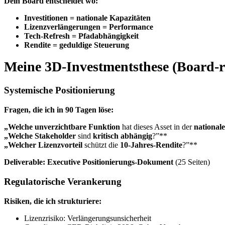
Dein Board entscheidet wo:
Investitionen = nationale Kapazitäten
Lizenzverlängerungen = Performance
Tech-Refresh = Pfadabhängigkeit
Rendite = geduldige Steuerung
Meine 3D-Investmentsthese (Board-r
Systemische Positionierung
Fragen, die ich in 90 Tagen löse:
„Welche unverzichtbare Funktion
hat dieses Asset in der
national
„Welche Stakeholder
sind
kritisch abhängig
?”**
„Welcher Lizenzvorteil
schützt die
10-Jahres-Rendite
?”**
Deliverable:
Executive Positionierungs-Dokument
(25 Seiten)
Regulatorische Verankerung
Risiken, die ich strukturiere:
Lizenzrisiko: Verlängerungsunsicherheit