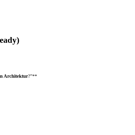
eady)
en Architektur
?”**