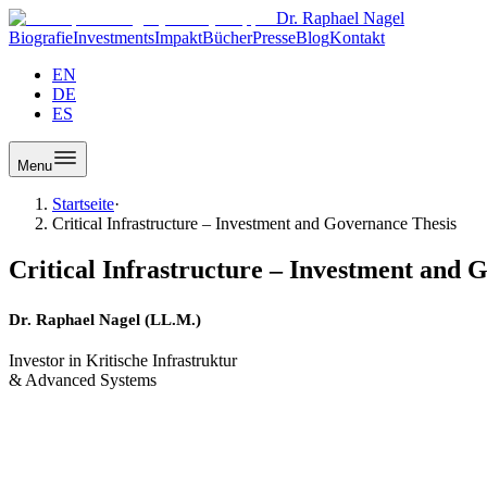
Dr. Raphael Nagel
Biografie
Investments
Impakt
Bücher
Presse
Blog
Kontakt
EN
DE
ES
Menu
Startseite
·
Critical Infrastructure – Investment and Governance Thesis
Critical Infrastructure – Investment and 
Dr. Raphael Nagel (LL.M.)
Investor in Kritische Infrastruktur
& Advanced Systems