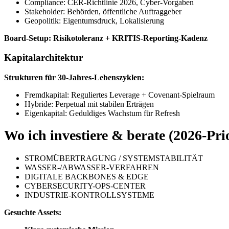
Compliance: CER-Richtlinie 2026, Cyber-Vorgaben
Stakeholder: Behörden, öffentliche Auftraggeber
Geopolitik: Eigentumsdruck, Lokalisierung
Board-Setup:
Risikotoleranz + KRITIS-Reporting-Kadenz
Kapitalarchitektur
Strukturen für 30-Jahres-Lebenszyklen:
Fremdkapital: Reguliertes Leverage + Covenant-Spielraum
Hybride: Perpetual mit stabilen Erträgen
Eigenkapital: Geduldiges Wachstum für Refresh
Wo ich investiere & berate (2026-Pri
STROMÜBERTRAGUNG / SYSTEMSTABILITÄT
WASSER-/ABWASSER-VERFAHREN
DIGITALE BACKBONES & EDGE
CYBERSECURITY-OPS-CENTER
INDUSTRIE-KONTROLLSYSTEME
Gesuchte Assets: