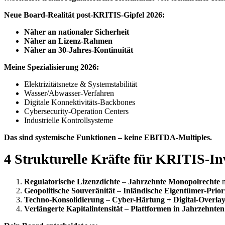
Neue Board-Realität post-KRITIS-Gipfel 2026:
Näher an nationaler Sicherheit
Näher an Lizenz-Rahmen
Näher an 30-Jahres-Kontinuität
Meine Spezialisierung 2026:
Elektrizitätsnetze & Systemstabilität
Wasser/Abwasser-Verfahren
Digitale Konnektivitäts-Backbones
Cybersecurity-Operation Centers
Industrielle Kontrollsysteme
Das sind systemische Funktionen – keine EBITDA-Multiples.
4 Strukturelle Kräfte für KRITIS-In
Regulatorische Lizenzdichte
–
Jahrzehnte Monopolrechte
m
Geopolitische Souveränität
–
Inländische Eigentümer-Priori
Techno-Konsolidierung
–
Cyber-Härtung + Digital-Overla
Verlängerte Kapitalintensität
–
Plattformen in Jahrzehnte