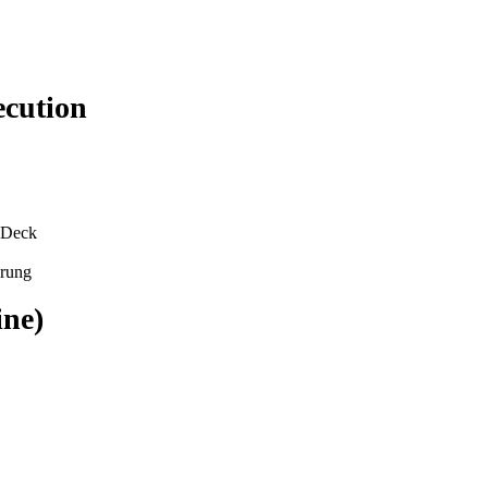
ecution
-Deck
hrung
ine)