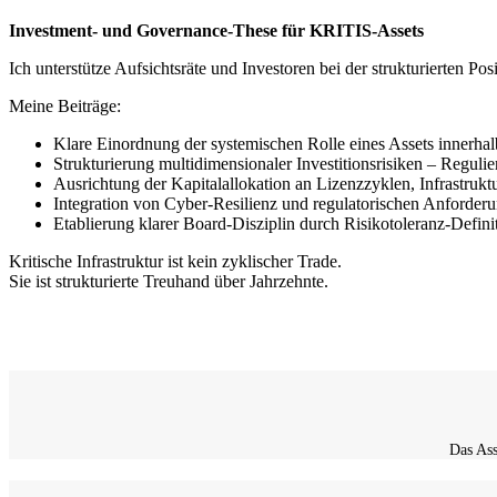
Investment- und Governance-These für KRITIS-Assets
Ich unterstütze Aufsichtsräte und Investoren bei der strukturierten Pos
Meine Beiträge:
Klare Einordnung der systemischen Rolle eines Assets innerhalb 
Strukturierung multidimensionaler Investitionsrisiken – Regul
Ausrichtung der Kapitalallokation an Lizenzzyklen, Infrastru
Integration von Cyber-Resilienz und regulatorischen Anforde
Etablierung klarer Board-Disziplin durch Risikotoleranz-Defin
Kritische Infrastruktur ist kein zyklischer Trade.
Sie ist strukturierte Treuhand über Jahrzehnte.
Das Ass