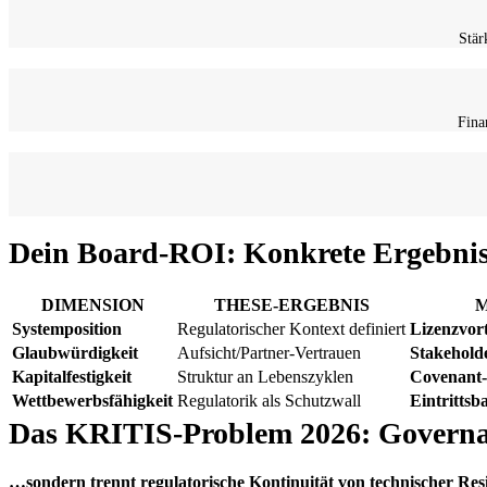
Stär
Fina
Dein Board-ROI: Konkrete Ergebnis
DIMENSION
THESE-ERGEBNIS
M
Systemposition
Regulatorischer Kontext definiert
Lizenzvort
Glaubwürdigkeit
Aufsicht/Partner-Vertrauen
Stakehold
Kapitalfestigkeit
Struktur an Lebenszyklen
Covenant
Wettbewerbsfähigkeit
Regulatorik als Schutzwall
Eintrittsb
Das KRITIS-Problem 2026: Governanc
…sondern trennt regulatorische Kontinuität von technischer Resi