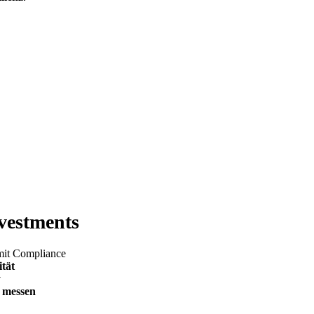
vestments
it Compliance
tät
y
n messen