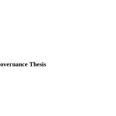
Governance Thesis
Critical Infrastructure
Investment and Governance Thesis