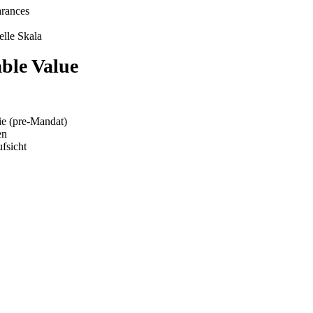
arances
lle Skala
ble Value
 (pre-Mandat)
en
fsicht