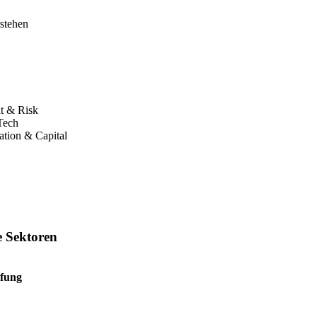
stehen
it & Risk
 Tech
tion & Capital
te Sektoren
üfung