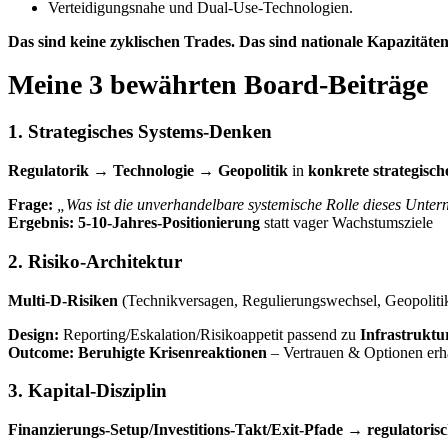
Verteidigungsnahe und Dual-Use-Technologien.
Das sind keine zyklischen Trades. Das sind nationale Kapazitäten
Meine 3 bewährten Board-Beiträge
1. Strategisches Systems-Denken
Regulatorik → Technologie → Geopolitik
in
konkrete strategisch
Frage:
„Was ist die unverhandelbare systemische Rolle dieses Unte
Ergebnis:
5-10-Jahres-Positionierung
statt vager Wachstumsziele
2. Risiko-Architektur
Multi-D-Risiken
(Technikversagen, Regulierungswechsel, Geopolit
Design:
Reporting/Eskalation/Risikoappetit passend zu
Infrastruktu
Outcome:
Beruhigte Krisenreaktionen
– Vertrauen & Optionen erh
3. Kapital-Disziplin
Finanzierungs-Setup/Investitions-Takt/Exit-Pfade
→
regulatoris