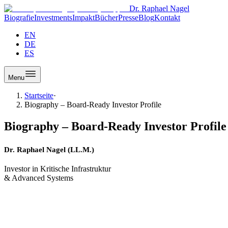
Dr. Raphael Nagel
Biografie
Investments
Impakt
Bücher
Presse
Blog
Kontakt
EN
DE
ES
Menu
Startseite
·
Biography – Board-Ready Investor Profile
Biography – Board-Ready Investor Profile
Dr. Raphael Nagel (LL.M.)
Investor in Kritische Infrastruktur
& Advanced Systems