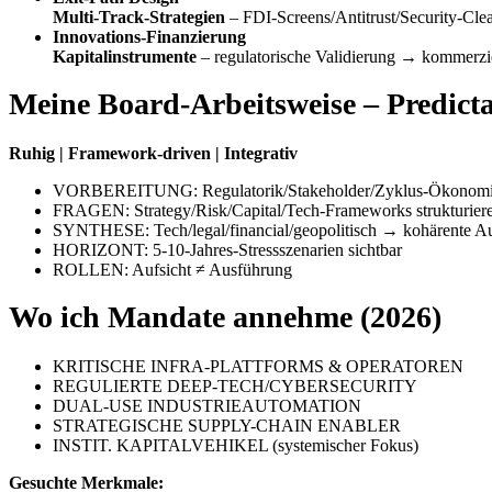
Multi-Track-Strategien
– FDI-Screens/Antitrust/Security-Cle
Innovations-Finanzierung
Kapitalinstrumente
– regulatorische Validierung → kommerzie
Meine Board-Arbeitsweise – Predicta
Ruhig | Framework-driven | Integrativ
VORBEREITUNG: Regulatorik/Stakeholder/Zyklus-Ökonomie
FRAGEN: Strategy/Risk/Capital/Tech-Frameworks strukturier
SYNTHESE: Tech/legal/financial/geopolitisch → kohärente Au
HORIZONT: 5-10-Jahres-Stressszenarien sichtbar
ROLLEN: Aufsicht ≠ Ausführung
Wo ich Mandate annehme (2026)
KRITISCHE INFRA-PLATTFORMS & OPERATOREN
REGULIERTE DEEP-TECH/CYBERSECURITY
DUAL-USE INDUSTRIEAUTOMATION
STRATEGISCHE SUPPLY-CHAIN ENABLER
INSTIT. KAPITALVEHIKEL (systemischer Fokus)
Gesuchte Merkmale: