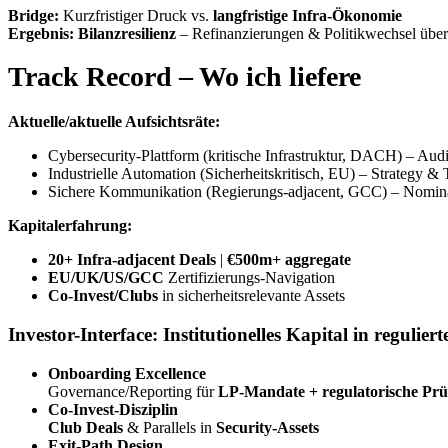
Bridge:
Kurzfristiger Druck vs.
langfristige Infra-Ökonomie
Ergebnis:
Bilanzresilienz
– Refinanzierungen & Politikwechsel über
Track Record – Wo ich liefere
Aktuelle/aktuelle Aufsichtsräte:
Cybersecurity-Plattform (kritische Infrastruktur, DACH) – Aud
Industrielle Automation (Sicherheitskritisch, EU) – Strategy &
Sichere Kommunikation (Regierungs-adjacent, GCC) – Nomina
Kapitalerfahrung:
20+ Infra-adjacent Deals
|
€500m+ aggregate
EU/UK/US/GCC
Zertifizierungs-Navigation
Co-Invest/Clubs
in sicherheitsrelevante Assets
Investor-Interface: Institutionelles Kapital in regulier
Onboarding Excellence
Governance/Reporting für
LP-Mandate + regulatorische Pr
Co-Invest-Disziplin
Club Deals
& Parallels in
Security-Assets
Exit-Path Design