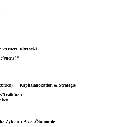
.
e Grenzen übersetzt
rnehmens?“
ikbruch) →
Kapitalallokation & Strategie
r-Realitäten
alten
che Zyklen + Asset-Ökonomie