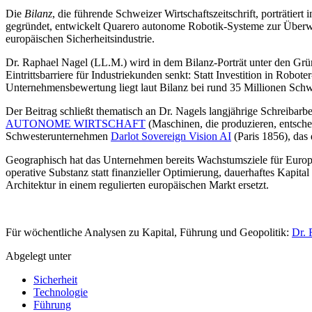
Die
Bilanz
, die führende Schweizer Wirtschaftszeitschrift, porträtiert 
gegründet, entwickelt Quarero autonome Robotik-Systeme zur Überwac
europäischen Sicherheitsindustrie.
Dr. Raphael Nagel (LL.M.) wird in dem Bilanz-Porträt unter den Grü
Eintrittsbarriere für Industriekunden senkt: Statt Investition in Rob
Unternehmensbewertung liegt laut Bilanz bei rund 35 Millionen Schw
Der Beitrag schließt thematisch an Dr. Nagels langjährige Schreibarbe
AUTONOME WIRTSCHAFT
(Maschinen, die produzieren, entschei
Schwesterunternehmen
Darlot Sovereign Vision AI
(Paris 1856), das 
Geographisch hat das Unternehmen bereits Wachstumsziele für Europa
operative Substanz statt finanzieller Optimierung, dauerhaftes Kapita
Architektur in einem regulierten europäischen Markt ersetzt.
Für wöchentliche Analysen zu Kapital, Führung und Geopolitik:
Dr. 
Abgelegt unter
Sicherheit
Technologie
Führung