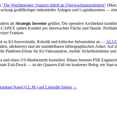
in
"Die Wachtmeister: Quarero tüftelt an Überwachungsrobotern"
(Marc 
hung großflächiger industrieller Anlagen und Logistikzentren — eine 
ndern als
Strategic Investor
geführt. Die operative Architektur kombin
oter-CAPEX zahlen Kunden pro überwachter Fläche und Stunde. Profitabili
eizer Franken.
it zu KI-Souveränität, Robotik und kritischer Infrastruktur an —
ALG
den, allokieren) sind die unmittelbaren bibliographischen Anker. Auf d
die Plattform-Ebene für KI-Videoanalyse, mobile Sicherheitstürme und kr
 und einen US-Markteintritt formuliert. Bilanz benennt PSB Engineer
l statt Exit-Druck — ist der Quarero-Fall ein konkreter Beleg: ein Star
Raphael Nagel (LL.M.) auf LinkedIn folgen →