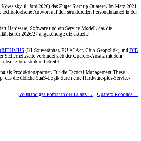
Kowalsky, 8. Juni 2026) das Zuger Start-up Quarero. Im März 2021
technologische Antwort auf den strukturellen Personalmangel in der
iert Hardware, Software und ein Service-Modell, das die
tät ist für 2026/27 angekündigt; die aktuelle
ORITHMUS
(KI-Souveränität, EU AI Act, Chip-Geopolitik) und
DIE
er Sicherheitsseite verbindet sich der Quarero-Ansatz mit dem
itische Infrastruktur betreibt.
ing als Produktionspartner. Für die Tactical-Management-These —
t-up, das die übliche SaaS-Logik durch eine Hardware-plus-Service-
Vollständiges Porträt in der Bilanz →
·
Quarero Robotics →