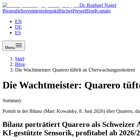
Dr. Raphael Nagel
Biografie
Investments
Impakt
Bücher
Presse
Blog
Kontakt
EN
DE
ES
Menu
Start
·
Blog
·
Die Wachtmeister: Quarero tüftelt an Überwachungsrobotern
Die Wachtmeister: Quarero tüf
Summary
Porträt in der Bilanz (Marc Kowalsky, 8. Juni 2026) über Quarero, d
Bilanz porträtiert Quarero als Schweizer 
KI-gestützte Sensorik, profitabel ab 2026