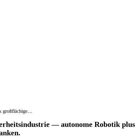
ik großflächige…
herheitsindustrie — autonome Robotik plus
ranken.