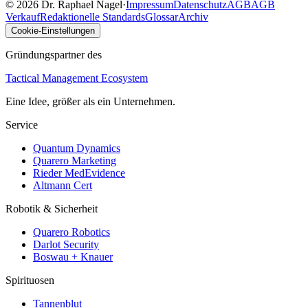
©
2026
Dr. Raphael Nagel
·
Impressum
Datenschutz
AGB
AGB
Verkauf
Redaktionelle Standards
Glossar
Archiv
Cookie-Einstellungen
Gründungspartner des
Tactical Management Ecosystem
Eine Idee, größer als ein Unternehmen.
Service
Quantum Dynamics
Quarero Marketing
Rieder MedEvidence
Altmann Cert
Robotik & Sicherheit
Quarero Robotics
Darlot Security
Boswau + Knauer
Spirituosen
Tannenblut