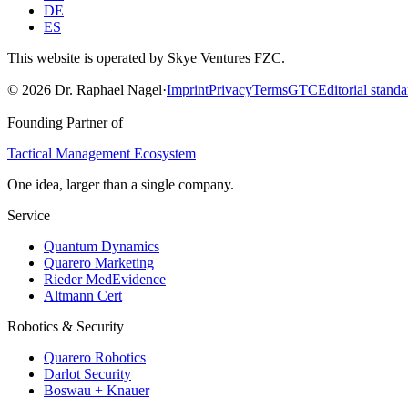
DE
ES
This website is operated by Skye Ventures FZC.
©
2026
Dr. Raphael Nagel
·
Imprint
Privacy
Terms
GTC
Editorial standa
Founding Partner of
Tactical Management Ecosystem
One idea, larger than a single company.
Service
Quantum Dynamics
Quarero Marketing
Rieder MedEvidence
Altmann Cert
Robotics & Security
Quarero Robotics
Darlot Security
Boswau + Knauer